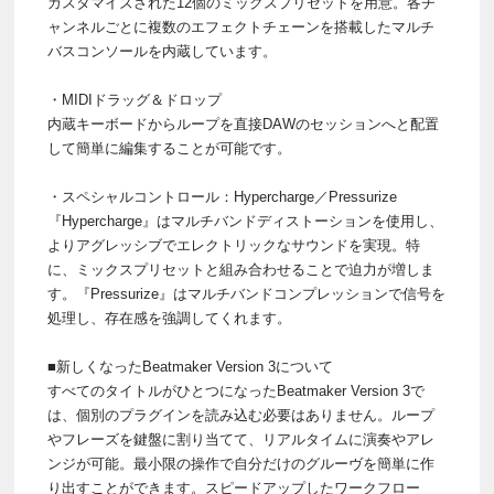
カスタマイズされた12個のミックスプリセットを用意。各チ
ャンネルごとに複数のエフェクトチェーンを搭載したマルチ
バスコンソールを内蔵しています。
・MIDIドラッグ＆ドロップ
内蔵キーボードからループを直接DAWのセッションへと配置
して簡単に編集することが可能です。
・スペシャルコントロール：Hypercharge／Pressurize
『Hypercharge』はマルチバンドディストーションを使用し、
よりアグレッシブでエレクトリックなサウンドを実現。特
に、ミックスプリセットと組み合わせることで迫力が増しま
す。『Pressurize』はマルチバンドコンプレッションで信号を
処理し、存在感を強調してくれます。
■新しくなったBeatmaker Version 3について
すべてのタイトルがひとつになったBeatmaker Version 3で
は、個別のプラグインを読み込む必要はありません。ループ
やフレーズを鍵盤に割り当てて、リアルタイムに演奏やアレ
ンジが可能。最小限の操作で自分だけのグルーヴを簡単に作
り出すことができます。スピードアップしたワークフロー