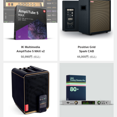
IK Multimedia
Positive Grid
AmpliTube 5 MAX v2
Spark CAB
50,990円
44,000円
(税込)
(税込)