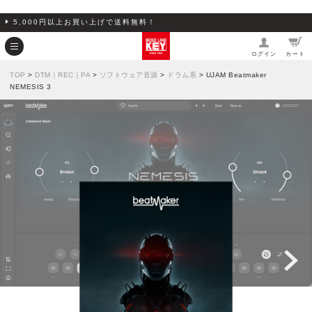
5,000円以上お買い上げで送料無料！
ログイン
カート
TOP
>
DTM｜REC｜PA
>
ソフトウェア音源
>
ドラム系
> UJAM Beatmaker
NEMESIS 3