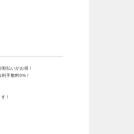
分割払いがお得！
金利手数料0%！
ます！