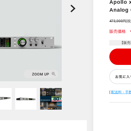
Apollo 
Analog 
473,000円
(税
販売価格
【販売
[
配送料・手