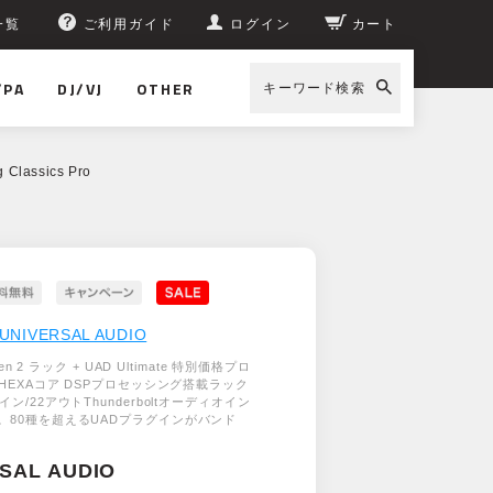
一覧
ご利用ガイド
ログイン
カート
/PA
DJ/VJ
OTHER
キーワード検索
 Classics Pro
UNIVERSAL AUDIO
Gen 2 ラック + UAD Ultimate 特別価格プロ
】HEXAコア DSPプロセッシング搭載ラック
ン/22アウトThunderboltオーディオイン
。80種を超えるUADプラグインがバンド
SAL AUDIO