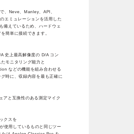
で、Neve、Manley、API、
ク・ギアのエミュレーションを活用した
力も備えているため、ハードウェ
アを簡単に接続できます。
、UA 史上最高解像度の D/A コン
れたモニタリング能力と
orrection などの機能を組み合わせる
ング時に、収録内容を最も正確に
e ソフトウェアと互換性のある測定マイク
ックスを
ィストが使用しているものと同じツー
 Analog Classics Pro を