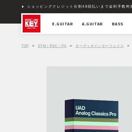
ショッピングクレジット分割48回払いまで金利手数料
E.GUITAR
A.GUITAR
BASS
TOP
>
DTM｜REC｜PA
>
オーディオインターフェイス
>