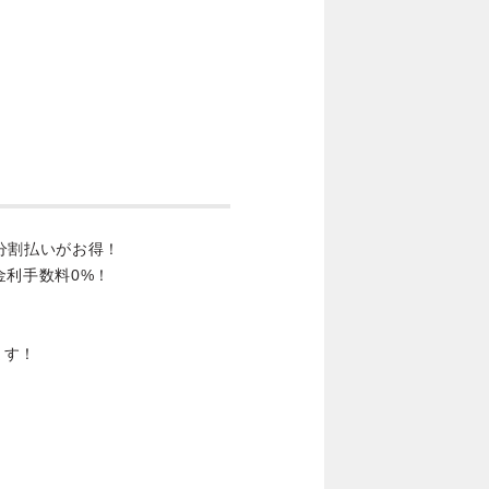
分割払いがお得！
金利手数料0%！
ます！