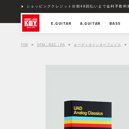
ショッピングクレジット分割48回払いまで金利手数料
E.GUITAR
A.GUITAR
BASS
TOP
>
DTM｜REC｜PA
>
オーディオインターフェイス
>