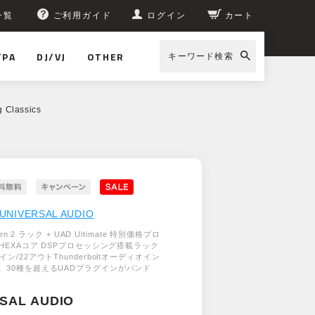
一覧
ご利用ガイド
ログイン
カート
/PA
DJ/VJ
OTHER
キーワード検索
 Classics
UNIVERSAL AUDIO
Gen 2 ラック + UAD Ultimate 特別価格プロ
】HEXAコア DSPプロセッシング搭載ラック
ン/22アウトThunderboltオーディオイン
。30種を超えるUADプラグインがバンド
SAL AUDIO