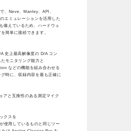
で、Neve、Manley、API、
ク・ギアのエミュレーションを活用した
力も備えているため、ハードウェ
アを簡単に接続できます。
、UA 史上最高解像度の D/A コン
れたモニタリング能力と
orrection などの機能を組み合わせる
ング時に、収録内容を最も正確に
e ソフトウェアと互換性のある測定マイク
ックスを
ィストが使用しているものと同じツー
 Analog Classics Pro を