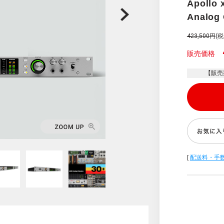
Apollo 
Analog 
423,500円
(税
販売価格
【販売
[
配送料・手