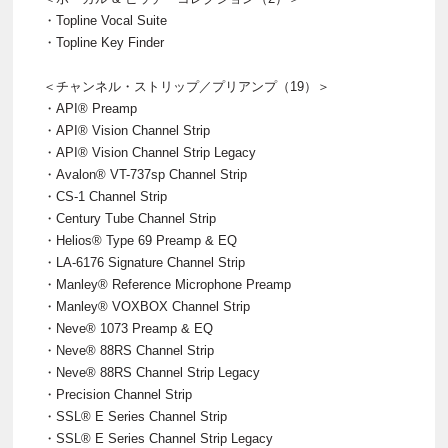
・Topline Vocal Suite
・Topline Key Finder
＜チャンネル・ストリップ／プリアンプ（19）＞
・API® Preamp
・API® Vision Channel Strip
・API® Vision Channel Strip Legacy
・Avalon® VT-737sp Channel Strip
・CS-1 Channel Strip
・Century Tube Channel Strip
・Helios® Type 69 Preamp & EQ
・LA-6176 Signature Channel Strip
・Manley® Reference Microphone Preamp
・Manley® VOXBOX Channel Strip
・Neve® 1073 Preamp & EQ
・Neve® 88RS Channel Strip
・Neve® 88RS Channel Strip Legacy
・Precision Channel Strip
・SSL® E Series Channel Strip
・SSL® E Series Channel Strip Legacy