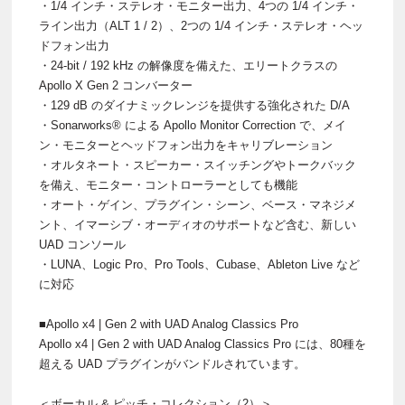
・1/4 インチ・ステレオ・モニター出力、4つの 1/4 インチ・
ライン出力（ALT 1 / 2）、2つの 1/4 インチ・ステレオ・ヘッ
ドフォン出力
・24-bit / 192 kHz の解像度を備えた、エリートクラスの
Apollo X Gen 2 コンバーター
・129 dB のダイナミックレンジを提供する強化された D/A
・Sonarworks® による Apollo Monitor Correction で、メイ
ン・モニターとヘッドフォン出力をキャリブレーション
・オルタネート・スピーカー・スイッチングやトークバック
を備え、モニター・コントローラーとしても機能
・オート・ゲイン、プラグイン・シーン、ベース・マネジメ
ント、イマーシブ・オーディオのサポートなど含む、新しい
UAD コンソール
・LUNA、Logic Pro、Pro Tools、Cubase、Ableton Live など
に対応
■Apollo x4 | Gen 2 with UAD Analog Classics Pro
Apollo x4 | Gen 2 with UAD Analog Classics Pro には、80種を
超える UAD プラグインがバンドルされています。
＜ボーカル & ピッチ・コレクション（2）＞