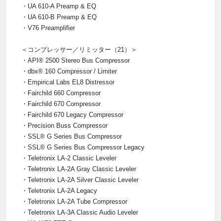
・UA 610-A Preamp & EQ
・UA 610-B Preamp & EQ
・V76 Preamplifier
＜コンプレッサー／リミッター（21）＞
・API® 2500 Stereo Bus Compressor
・dbx® 160 Compressor / Limiter
・Empirical Labs EL8 Distressor
・Fairchild 660 Compressor
・Fairchild 670 Compressor
・Fairchild 670 Legacy Compressor
・Precision Buss Compressor
・SSL® G Series Bus Compressor
・SSL® G Series Bus Compressor Legacy
・Teletronix LA-2 Classic Leveler
・Teletronix LA-2A Gray Classic Leveler
・Teletronix LA-2A Silver Classic Leveler
・Teletronix LA-2A Legacy
・Teletronix LA-2A Tube Compressor
・Teletronix LA-3A Classic Audio Leveler