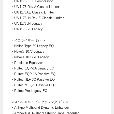
・UA 1176 FET Compressor
・UA 1176 Rev A Classic Limiter
・UA 1176AE Classic Limiter
・UA 1176LN Rev E Classic Limiter
・UA 1176LN Legacy
・UA 1176SE Legacy
＜イコライザー（9）＞
・Helios Type 69 Legacy EQ
・Neve® 1073 Legacy
・Neve® 1073SE Legacy
・Precision Equalizer
・Pultec EQP-1A Legacy EQ
・Pultec EQP-1A Passive EQ
・Pultec HLF-3C Passive EQ
・Pultec MEQ-5 Passive EQ
・Pultec Pro Legacy EQ
＜スペシャル・プロセッシング（9）＞
・A-Type Multiband Dynamic Enhancer
・Ampex® ATR-102 Mastering Tape Recorder