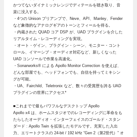
かつてないダイナミックレンジでディテールを聴き取り、音
楽に没入する。
・4つの Unison プリアンプで、Neve、API、Manley、Fender
など象徴的なアナログギアのトーンとフィールを得る。
・内蔵された QUAD コア DSP が、UAD プラグインを介した
リアルタイム・レコーディングを実現。
・オート・ゲイン、プラグイン・シーン、モニター・コント
ロール、イマーシブ・オーディオ対応など、新しくなった
UAD コンソールで作業を高速化。
・Sonarworks® による Apollo Monitor Correction を使えば、
どんな部屋でも、ヘッドフォンでも、自信を持ってミキシン
グが可能。
・UA、Fairchild、Teletronix など、数々の受賞歴を誇る UAD
プラグインの世界にアクセス*
■これまでで最もパワフルなデスクトップ Apollo
Apollo x4 は、ホームスタジオでのレコーディングに革命をも
たらしたオーディオ・インターフェイスのゴールド・スタン
ダード : Apollo Twin を拡張したモデルです。充実した入出
力、エリートクラスの 24-bit / 192 kHz “Gen 2（第2世代）” オ