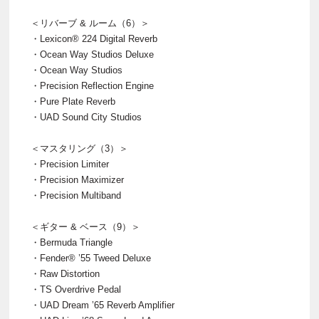
＜リバーブ & ルーム（6）＞
・Lexicon® 224 Digital Reverb
・Ocean Way Studios Deluxe
・Ocean Way Studios
・Precision Reflection Engine
・Pure Plate Reverb
・UAD Sound City Studios
＜マスタリング（3）＞
・Precision Limiter
・Precision Maximizer
・Precision Multiband
＜ギター & ベース（9）＞
・Bermuda Triangle
・Fender® ’55 Tweed Deluxe
・Raw Distortion
・TS Overdrive Pedal
・UAD Dream ’65 Reverb Amplifier