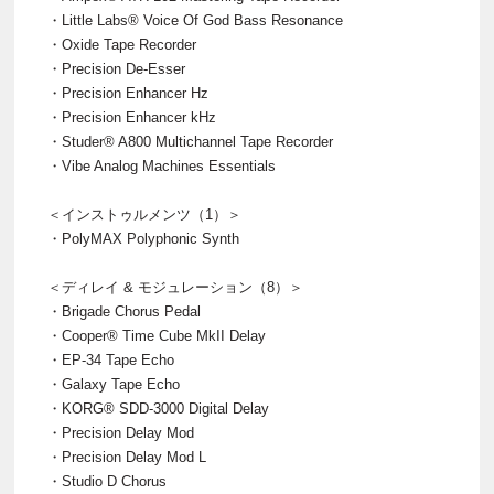
・Little Labs® Voice Of God Bass Resonance
・Oxide Tape Recorder
・Precision De-Esser
・Precision Enhancer Hz
・Precision Enhancer kHz
・Studer® A800 Multichannel Tape Recorder
・Vibe Analog Machines Essentials
＜インストゥルメンツ（1）＞
・PolyMAX Polyphonic Synth
＜ディレイ & モジュレーション（8）＞
・Brigade Chorus Pedal
・Cooper® Time Cube MkII Delay
・EP-34 Tape Echo
・Galaxy Tape Echo
・KORG® SDD-3000 Digital Delay
・Precision Delay Mod
・Precision Delay Mod L
・Studio D Chorus