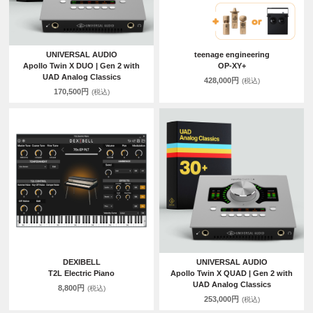
UNIVERSAL AUDIO
teenage engineering
Apollo Twin X DUO | Gen 2 with
OP-XY+
UAD Analog Classics
428,000円
(税込)
170,500円
(税込)
DEXIBELL
UNIVERSAL AUDIO
T2L Electric Piano
Apollo Twin X QUAD | Gen 2 with
UAD Analog Classics
8,800円
(税込)
253,000円
(税込)