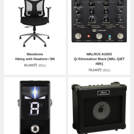
Wavebone
WALRUS AUDIO
Viking with Headrest / BK
Qi Etherealizer Black [WAL-QIET
#BK]
66,000円
(税込)
78,540円
(税込)