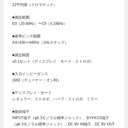
12平均律（クロマチック）
■測定範囲
E0（20.60Hz）〜C8（4,186Hz）
■基準ピッチ範囲
A4=436〜445Hz（1Hzステップ）
■測定精度
±0.1セント（ディスプレイ・モード：ストロボ）
■入力インピーダンス
1MΩ（チューナー・オン時）
■ディスプレイ・モード
レギュラー、ストロボ、ハーフ・ストロボ、ミラー
■接続端子
INPUT端子（φ6.3モノラル標準ジャック）、BYPASS端子
（φ6.3モノラル標準ジャック）、DC 9V IN端子、DC 9V OUT