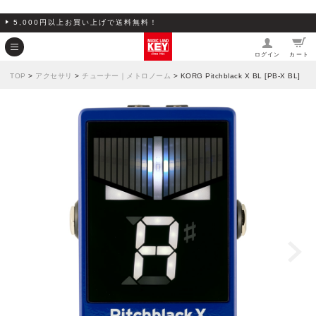
5,000円以上お買い上げで送料無料！
ログイン
カート
TOP
>
アクセサリ
>
チューナー｜メトロノーム
> KORG Pitchblack X BL [PB-X BL]