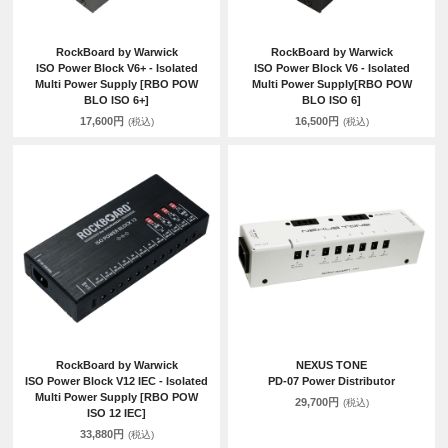
RockBoard by Warwick
RockBoard by Warwick
ISO Power Block V6+ - Isolated
ISO Power Block V6 - Isolated
Multi Power Supply [RBO POW
Multi Power Supply[RBO POW
BLO ISO 6+]
BLO ISO 6]
17,600円
16,500円
(税込)
(税込)
RockBoard by Warwick
NEXUS TONE
ISO Power Block V12 IEC - Isolated
PD-07 Power Distributor
Multi Power Supply [RBO POW
29,700円
(税込)
ISO 12 IEC]
33,880円
(税込)