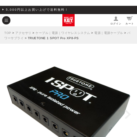
5,000円以上お買い上げで送料無料！
ログイン
カート
TOP
>
アクセサリ
>
ケーブル｜電源｜ワイヤレスシステム
>
電源｜電源ケーブル
>
パ
ワーサプライ
> TRUETONE 1 SPOT Pro XP8-PS