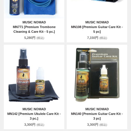
MUSIC NOMAD
MUSIC NOMAD
MN771 [Premium Trombone
MN108 [Premium Guitar Care Kit -
Cleaning & Care Kit - 5 pc.]
5 pc]
5,280円
7,150円
(税込)
(税込)
MUSIC NOMAD
MUSIC NOMAD
MN142 [Premium Ukulele Care Kit -
MN140 [Premium Guitar Care Kit -
3 pc.]
3 pc]
3,300円
3,300円
(税込)
(税込)