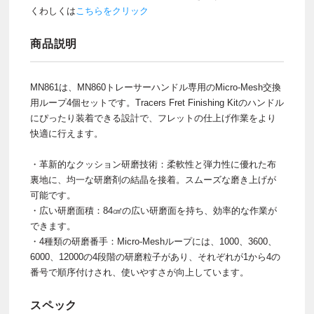
くわしくは
こちらをクリック
商品説明
MN861は、MN860トレーサーハンドル専用のMicro-Mesh交換
用ループ4個セットです。Tracers Fret Finishing Kitのハンドル
にぴったり装着できる設計で、フレットの仕上げ作業をより
快適に行えます。
・革新的なクッション研磨技術：柔軟性と弾力性に優れた布
裏地に、均一な研磨剤の結晶を接着。スムーズな磨き上げが
可能です。
・広い研磨面積：84㎠の広い研磨面を持ち、効率的な作業が
できます。
・4種類の研磨番手：Micro-Meshループには、1000、3600、
6000、12000の4段階の研磨粒子があり、それぞれが1から4の
番号で順序付けされ、使いやすさが向上しています。
スペック