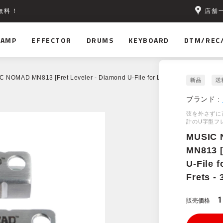
店舗
無料！
AMP
EFFECTOR
DRUMS
KEYBOARD
DTM/REC
 NOMAD MN813 [Fret Leveler - Diamond U-File for Leveling Single Guitar Fr
ブランド :
弦を外さずに
計のU字型フ
MUSIC
MN813 [
U-File f
Frets - 
1
販売価格