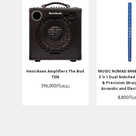
Henriksen Amplifiers
The Bud
MUSIC NOMAD
MN8
TEN
3 'n 1 Dual Notched
& Precision Strai
396,000円
(税込)
Acoustic and Elect
8,800円
(