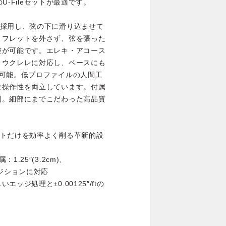
U-Fileセットが最適です。
を採用し、弦の下に滑り込ませて
。フレットを外さず、弦を張った
整が可能です。エレキ・アコース
、ウクレレに対応し、ベースにも
用可能。低プロファイルの人間工
な操作性を両立しています。付属
利。細部にまでこだわった高品質
ットだけを効率よく削る革新的設
25″(3.2cm)、
なポジションに対応
ジ処理と±0.00125″/ftの