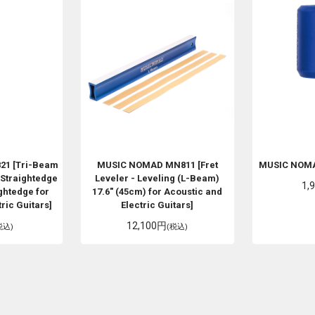
21 [Tri-Beam
MUSIC NOMAD
MN811 [Fret
MUSIC NOM
 Straightedge
Leveler - Leveling (L-Beam)
1,
ghtedge for
17.6" (45cm) for Acoustic and
ric Guitars]
Electric Guitars]
12,100円
税込)
(税込)