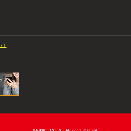
店
い！
© MUSIC LAND INC. All Rights Reserved.