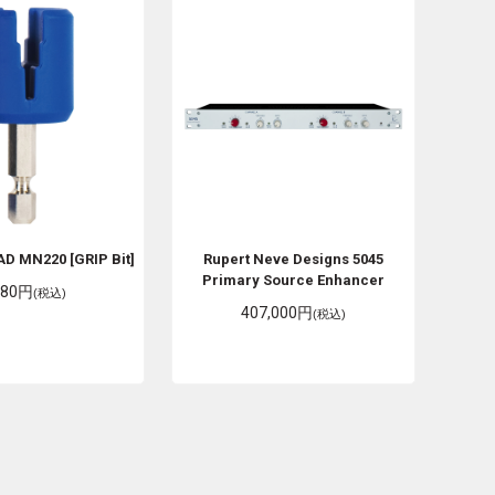
AD
MN220 [GRIP Bit]
Rupert Neve Designs
5045
Primary Source Enhancer
980円
(税込)
407,000円
(税込)