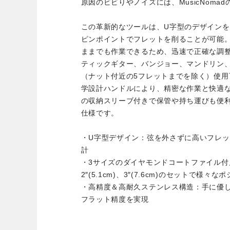
原因のビビりやノイズには、MusicNomadの
この革新的なツールは、U字型のデザイン
ピンポイントでフレットを削ることが可能
ままでも作業できるため、迅速で正確な調
ティックギター、バンジョー、マンドリン
（ナット付近の5フレットまでを除く）使
学設計ハンドルにより、精密な作業と快適
の収納スリーブ付きで保管や持ち運びも便
仕様です。
・U字型デザイン：弦を外さずに高いフレ
計
・3サイズのダイヤモンドコートファイル付属：1.
2″(5.1cm)、3″(7.6cm)のセットで様々
・高精度＆高耐久ステンレス構造：手に優しいエッ
フラット精度を実現