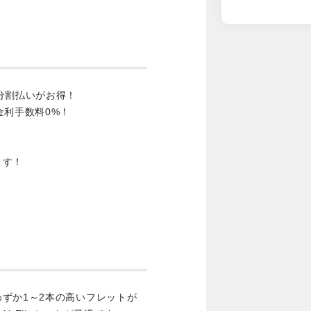
分割払いがお得！
金利手数料0%！
ます！
ずか1～2本の高いフレットが