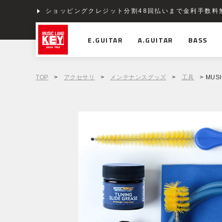
ショッピングクレジット分割48回払いまで金利手数料
E.GUITAR
A.GUITAR
BASS
TOP
>
アクセサリ
>
メンテナンスグッズ
>
工具
> MUSIC