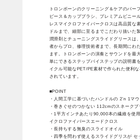
トロンボーンのクリーニング＆ケアのパーフ
ピース＆カップブラシ、プレミアムビニー
レスマイクロファイバークロスは高品質な
ドルまで、細部に至るまでこだわり抜いた製品
潤滑剤とチューニングスライドグリースは
者からプロ、修理技術者まで、長期間にわ
ます。トロンボーンの演奏とサウンドを最
単にできるステップバイステップの説明書
イクル可能なPET/PE素材で作られた便利
されています。
■POINT
・人間工学に基づいたハンドルの 2’n 1
・巻きぐせのつかない 112cmのスネークブ
・1平方インチあたり90,000本の繊維を使用し
イクロファイバースエードクロス
・長持ちする無臭のスライドオイル
・四季を問わず使えるスライドグリスが セ