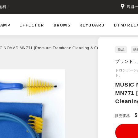
店舗
無料！
AMP
EFFECTOR
DRUMS
KEYBOARD
DTM/REC
 NOMAD MN771 [Premium Trombone Cleaning & Care Kit - 5 pc.]
ブランド :
トロンボーン
ト。
MUSIC
MN771 
Cleaning
5
販売価格