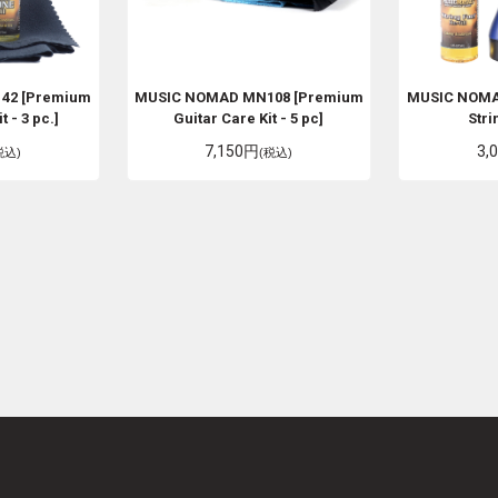
42 [Premium
MUSIC NOMAD
MN108 [Premium
MUSIC NOM
 - 3 pc.]
Guitar Care Kit - 5 pc]
Stri
7,150円
3,
税込)
(税込)