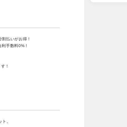
分割払いがお得！
金利手数料0%！
ます！
ット。