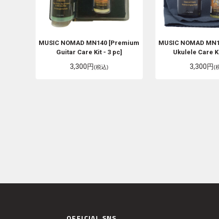
MUSIC NOMAD
MN140 [Premium
MUSIC NOMAD
MN1
Guitar Care Kit - 3 pc]
Ukulele Care Kit
3,300円
3,300円
(税込)
(
OFFICIAL SNS