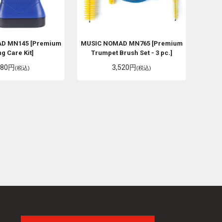
AD
MN145 [Premium
MUSIC NOMAD
MN765 [Premium
ng Care Kit]
Trumpet Brush Set - 3 pc.]
080円
3,520円
(税込)
(税込)