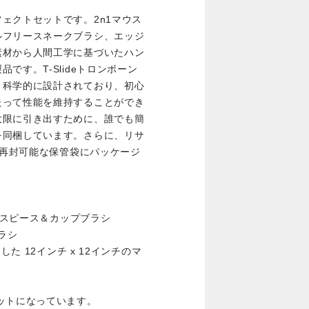
ェクトセットです。2n1マウス
ルフリースネークブラシ、エッジ
素材から人間工学に基づいたハン
です。T-Slideトロンボーン
、科学的に設計されており、初心
たって性能を維持することができ
大限に引き出すために、誰でも簡
を同梱しています。さらに、リサ
な再封可能な保管袋にパッケージ
マウスピース＆カップブラシ
ラシ
た 12インチ x 12インチのマ
ットになっています。