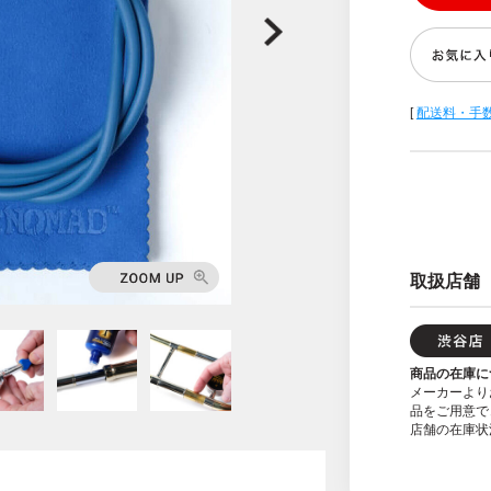
[
配送料・手
取扱店舗
商品の在庫に
メーカーより
品をご用意で
店舗の在庫状