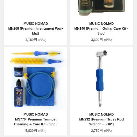
MUSIC NOMAD
MUSIC NOMAD
MN208 [Premium Instrument Work
MN140 [Premium Guitar Care Kit -
Mat]
3 pc]
4,180円
3,300円
(税込)
(税込)
MUSIC NOMAD
MUSIC NOMAD
MN770 [Premium Trumpet
MN232 [Premium Truss Rod
Cleaning & Care Kit - 6 pc.]
Wrench - 5/16"]
5,830円
2,750円
(税込)
(税込)