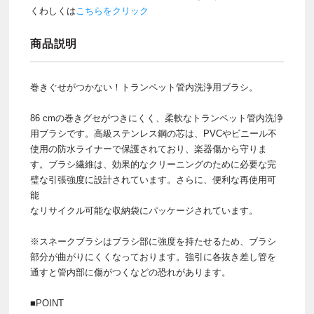
くわしくは
こちらをクリック
商品説明
巻きぐせがつかない！トランペット管内洗浄用ブラシ。
86 cmの巻きグセがつきにくく、柔軟なトランペット管内洗浄
用ブラシです。高級ステンレス鋼の芯は、PVCやビニール不
使用の防水ライナーで保護されており、楽器傷から守りま
す。ブラシ繊維は、効果的なクリーニングのために必要な完
璧な引張強度に設計されています。さらに、便利な再使用可
能
なリサイクル可能な収納袋にパッケージされています。
※スネークブラシはブラシ部に強度を持たせるため、ブラシ
部分が曲がりにくくなっております。強引に各抜き差し管を
通すと管内部に傷がつくなどの恐れがあります。
■POINT