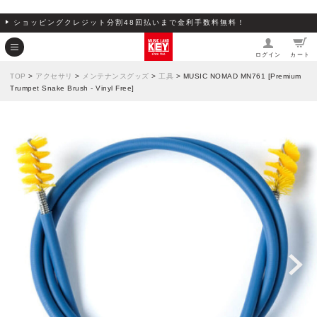
ショッピングクレジット分割48回払いまで金利手数料無料！
ログイン
カート
TOP
>
アクセサリ
>
メンテナンスグッズ
>
工具
> MUSIC NOMAD MN761 [Premium
Trumpet Snake Brush - Vinyl Free]