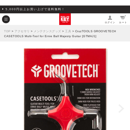
5,000円以上お買い上げで送料無料！
ログイン
カート
TOP
>
アクセサリ
>
メンテナンスグッズ
>
工具
> CruzTOOLS GROOVETECH
CASETOOLS Multi-Tool for Ernie Ball Majesty Guitar [GTMAJ1]