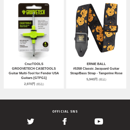
CruzTOOLS
ERNIE BALL
GROOVETECH CASETOOLS
#5358 Classic Jacquard Guitar
Guitar Multi-Tool for Fender USA
Strap/Bass Strap - Tangerine Rose
Guitars [GTFG1]
5,940円
(税込)
2,970円
(税込)
OFFICIAL SNS