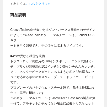
くわしくは
こちらをクリック
商品説明
GrooveTechの創始者であるダン・パークス氏独自のデザイン
によるこのCaseToolsギター・マルチツールは、Fender USA
ギタ
ーを素早く調整でき、手のひらに収まるサイズです。
■4つの異なる機能を装備
トラス・ロッド調整用の 1/8インチボール・エンド六角レン
チ、ブリッジ調整用の1/16インチと0.05インチの六角レンチ、
そしてネックやピックガードにあるような#1と#2の両方のネ
ジに対応する形状のカスタム・プラス・ドライバー・ビット
です。
プログレードのバナジウム・スチール製で、各端は長期にわ
たって完璧に機能します。
このギター・マルチツールはGrooveTech CaseTools製品の第
一弾で、フルキットが手元にない場合に必要不可欠なセット