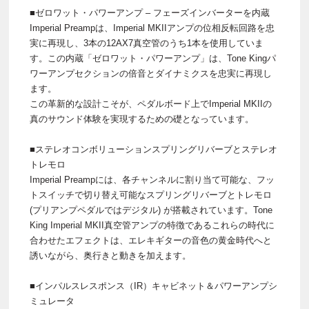
■ゼロワット・パワーアンプ – フェーズインバーターを内蔵
Imperial Preampは、Imperial MKIIアンプの位相反転回路を忠
実に再現し、3本の12AX7真空管のうち1本を使用していま
す。この内蔵「ゼロワット・パワーアンプ」は、Tone Kingパ
ワーアンプセクションの倍音とダイナミクスを忠実に再現し
ます。
この革新的な設計こそが、ペダルボード上でImperial MKIIの
真のサウンド体験を実現するための礎となっています。
■ステレオコンボリューションスプリングリバーブとステレオ
トレモロ
Imperial Preampには、各チャンネルに割り当て可能な、フッ
トスイッチで切り替え可能なスプリングリバーブとトレモロ
(プリアンプペダルではデジタル) が搭載されています。Tone
King Imperial MKII真空管アンプの特徴であるこれらの時代に
合わせたエフェクトは、エレキギターの音色の黄金時代へと
誘いながら、奥行きと動きを加えます。
■インパルスレスポンス（IR）キャビネット＆パワーアンプシ
ミュレータ