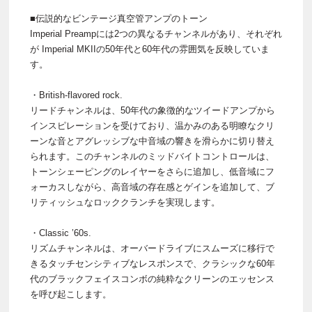
■伝説的なビンテージ真空管アンプのトーン
Imperial Preampには2つの異なるチャンネルがあり、それぞれ
が Imperial MKIIの50年代と60年代の雰囲気を反映していま
す。
・British-flavored rock.
リードチャンネルは、50年代の象徴的なツイードアンプから
インスピレーションを受けており、温かみのある明瞭なクリ
ーンな音とアグレッシブな中音域の響きを滑らかに切り替え
られます。このチャンネルのミッドバイトコントロールは、
トーンシェーピングのレイヤーをさらに追加し、低音域にフ
ォーカスしながら、高音域の存在感とゲインを追加して、ブ
リティッシュなロッククランチを実現します。
・Classic ’60s.
リズムチャンネルは、オーバードライブにスムーズに移行で
きるタッチセンシティブなレスポンスで、クラシックな60年
代のブラックフェイスコンボの純粋なクリーンのエッセンス
を呼び起こします。