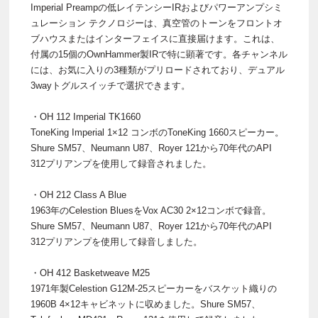
Imperial Preampの低レイテンシーIRおよびパワーアンプシミ
ュレーション テクノロジーは、真空管のトーンをフロントオ
ブハウスまたはインターフェイスに直接届けます。これは、
付属の15個のOwnHammer製IRで特に顕著です。各チャンネル
には、お気に入りの3種類がプリロードされており、デュアル
3wayトグルスイッチで選択できます。
・OH 112 Imperial TK1660
ToneKing Imperial 1×12 コンボのToneKing 1660スピーカー。
Shure SM57、Neumann U87、Royer 121から70年代のAPI
312プリアンプを使用して録音されました。
・OH 212 Class A Blue
1963年のCelestion BluesをVox AC30 2×12コンボで録音。
Shure SM57、Neumann U87、Royer 121から70年代のAPI
312プリアンプを使用して録音しました。
・OH 412 Basketweave M25
1971年製Celestion G12M-25スピーカーをバスケット織りの
1960B 4×12キャビネットに収めました。Shure SM57、