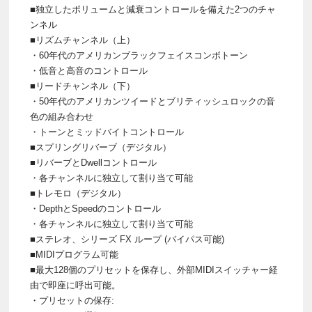
■独立したボリュームと減衰コントロールを備えた2つのチャ
ンネル
■リズムチャンネル（上）
・60年代のアメリカンブラックフェイスコンボトーン
・低音と高音のコントロール
■リードチャンネル（下）
・50年代のアメリカンツイードとブリティッシュロックの音
色の組み合わせ
・トーンとミッドバイトコントロール
■スプリングリバーブ（デジタル）
■リバーブとDwellコントロール
・各チャンネルに独立して割り当て可能
■トレモロ（デジタル）
・DepthとSpeedのコントロール
・各チャンネルに独立して割り当て可能
■ステレオ、シリーズ FX ループ (バイパス可能)
■MIDIプログラム可能
■最大128個のプリセットを保存し、外部MIDIスイッチャー経
由で即座に呼出可能。
・プリセットの保存: