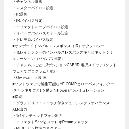
・チャンネル選択
・マスターバイパス設定
・IR選択
・IRバイパス設定
・エフェクトループバイパス設定
・リバーブバイパスとテール設定
・トレモロバイパス設定
■オンボードインパルスレスポンス（IR）テクノロジー
・低レイテンシーのインパルスレスポンスキャビネットシミ
ュレーション（バイパス可能）
・チャンネルごとに3ポジションCAB/IR 選択スイッチ (ソフト
ウェアでプログラム可能)
・OwnHammer製 IR
■ソフトウェアで編集可能なHF COMPとローパスフィルター
(チャンネルごと) を備えたPowerampシミュレーション
■接続:
・グランドリフトスイッチ付きデュアルステレオバランス
XLR出力
・1/4インチヘッドフォン出力
・エフェクトSendとステレオReturnジャック
・MIDI 5ピン標準コネクター