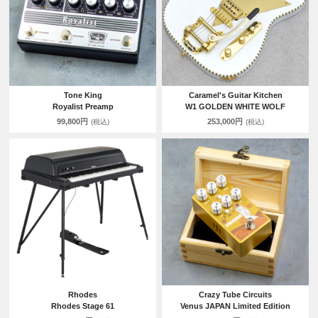
Tone King
Caramel's Guitar Kitchen
Royalist Preamp
W1 GOLDEN WHITE WOLF
99,800円
253,000円
(税込)
(税込)
Rhodes
Crazy Tube Circuits
Rhodes Stage 61
Venus JAPAN Limited Edition