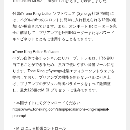
Telefunken MD421、Royer 121を使用して録音しました。
付属のTone King Editor ソフトウェア (Synergy社製 搭載) に
は、ペダルの6つのスロットに簡単に入れ替えられる12個の追
加IRが用意されています。また、オンボード IR ローダーを完
全に解除して、プリアンプを外部IRローダーまたはパワード
キャビネットとともに使用することもできます。
■Tone King Editor Software
ペダル自体で各チャンネルにリバーブ、トレモロ、IRを割り
当てることができるため、強力で使いやすい音響ツールにな
ります。Tone KingはSynergy社製エディターソフトウェアを
提供しており、プリアンプの機能を新たなレベルに引き上
げ、プリアンプのデジタル制御パラメータをすべて微調整
し、最大128個のMIDI プリセットに保存できます。
・本国サイトにてダウンロードください
https://www.toneking.com/shop/pedals/tone-king-imperial-
preamp/
・MIDIによる拡張コントロール