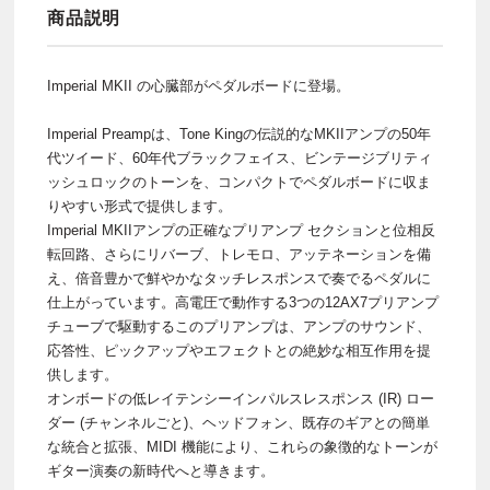
商品説明
Imperial MKII の心臓部がペダルボードに登場。
Imperial Preampは、Tone Kingの伝説的なMKIIアンプの50年
代ツイード、60年代ブラックフェイス、ビンテージブリティ
ッシュロックのトーンを、コンパクトでペダルボードに収ま
りやすい形式で提供します。
Imperial MKIIアンプの正確なプリアンプ セクションと位相反
転回路、さらにリバーブ、トレモロ、アッテネーションを備
え、倍音豊かで鮮やかなタッチレスポンスで奏でるペダルに
仕上がっています。高電圧で動作する3つの12AX7プリアンプ
チューブで駆動するこのプリアンプは、アンプのサウンド、
応答性、ピックアップやエフェクトとの絶妙な相互作用を提
供します。
オンボードの低レイテンシーインパルスレスポンス (IR) ロー
ダー (チャンネルごと)、ヘッドフォン、既存のギアとの簡単
な統合と拡張、MIDI 機能により、これらの象徴的なトーンが
ギター演奏の新時代へと導きます。