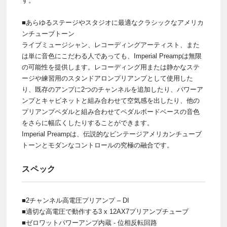
す。
■あらゆるステージやスタジオに最適なクラシックなアメリカ
ンチューブトーン
ライブミュージシャン、レコーディングアーティスト、また
は単に音色にこだわる人であっても、Imperial Preampは無限
の可能性を提供します。レコーディング用または静かなステ
ージや練習用のスタンドアロンプ​​リアンプとして使用した
り、既存のアンプに2つのチャンネルを追加したり、パワーア
ンプとキャビネットと組み合わせて空気感を出したり、他の
プリアンプペダルと組み合わせてペダルボードベースの音色
をさらに幅広くしたりすることができます。
Imperial Preampは、伝説的なビンテージアメリカンチューブ
トーンとモダンなコントロールの究極の融合です。
スペック
■2チャンネル高電圧プリアンプ – DI
■適切な高電圧で動作する3 x 12AX7プリアンプチューブ
■ゼロワットパワーアンプ内蔵 - 位相反転回路