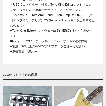
・USB-Cコネクター（付属のTone King Editorソフトウェア・
エディターおよびUSBオーディオ・ストリーミング用）
・To Amp In、From Amp Send、From Amp Returnジャック
（アンプまたはプリアンプにImperialチャンネルを追加するた
めのもの）
■Tone King EditorソフトウェアはSYNERGY社から供給され
ます。
■6フィートのUSBケーブル、ユニバーサル12V電源付属
■電源：9W以上の9V-12Vアダプターをご使用ください。
■消費電流：800mA
あなたにおすすめの商品