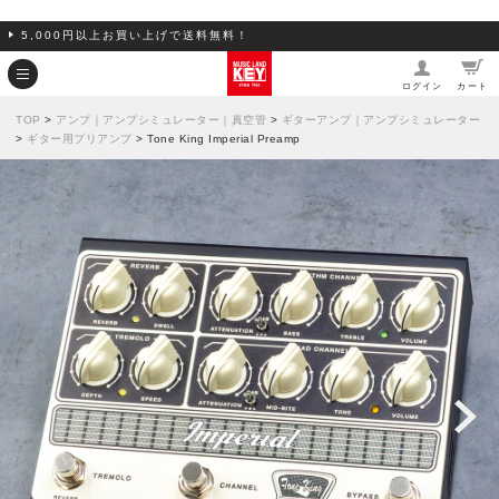
5,000円以上お買い上げで送料無料！
ログイン
カート
TOP
>
アンプ｜アンプシミュレーター｜真空管
>
ギターアンプ｜アンプシミュレーター
>
ギター用プリアンプ
> Tone King Imperial Preamp