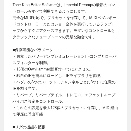
Tone King Editor Softwareは、Imperial Preampの最新のコン
トロールもすべて利用できるようにします。
完全なMIDI対応で、プリセットを保存して、MIDIペダルボー
ドコントローラーまたはショー全体を実行しているラップト
ップからすぐにアクセスできます。モダンなコントロールと
クラシックなチューブトーンの完璧な融合です。
■保存可能なパラメータ
・独立したパワーアンプシミュレーションHFコンプとローパ
スフィルターを制御。
・15個のOwnHammer製 IRすべてにアクセス。
・独自のIRを簡単にロードし、IRライブラリを管理。
・ペダルの6つのスロット（チャンネルごとに3つ）に任意の
IRを割り当て。
・リバーブ、リバーブテイル、トレモロ、エフェクトループ
バイパス設定をコントロール。
・これらの設定を最大128個のプリセットに保存し、MIDI経由
で即座に呼出可能
■リグの機能を拡張