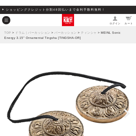
ショッピングクレジット分割48回払いまで金利手数料無料！
ログイン
カート
TOP
>
ドラム｜パーカッション
>
パーカッション
>
ティンシャ
> MEINL Sonic
Energy 3.15" Ornamental Tingsha [TINGSHA-OR]