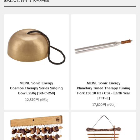
MEINL Sonic Energy
MEINL Sonic Energy
Cosmos Therapy Series Singing
Planetary Tuned Therapy Tuning
Bowl, 250g [SB-C-250]
Fork 136.10 Hz / C3# - Earth Year
[TTF-E]
12,870円
(税込)
17,820円
(税込)