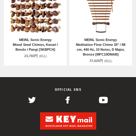
MEINL Sonic Energy
MEINL Sonic Energy
Mixed Seed Chimes, Kenari /
Meditation Flow Chime 35" / 88
Bendo / Pangi [SKBPCH]
cm, 440 Hz, 10 Notes, D Major,
Bronze [MFC10DMAB]
23,760円
(税込)
37,620円
(税込)
OFFICIAL SNS