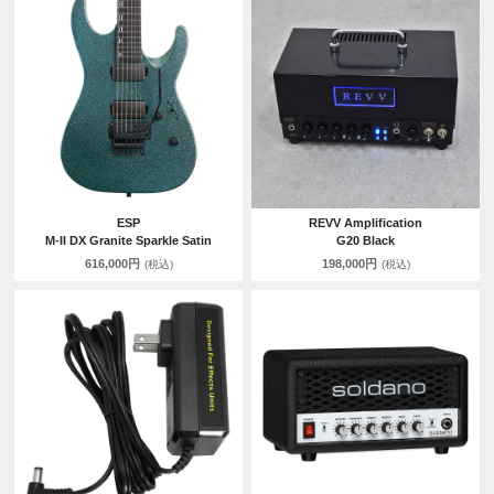
ESP
REVV Amplification
M-II DX Granite Sparkle Satin
G20 Black
616,000円
198,000円
(税込)
(税込)