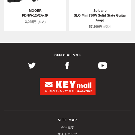
MOOER
Soldano
PDNW-12V2A-JP
SLO Mini [30W Solid State Guitar
Amp]
3,025円
(税込)
57,200円
(税込)
OFFICIAL SNS
SITE MAP
会社概要
サイトマップ