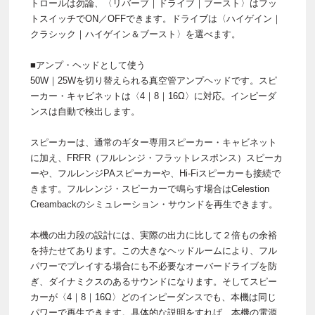
トロールは勿論、〈リバーブ｜ドライブ｜ブースト〉はフッ
トスイッチでON／OFFできます。ドライブは〈ハイゲイン｜
クラシック｜ハイゲイン＆ブースト〉を選べます。
■アンプ・ヘッドとして使う
50W｜25Wを切り替えられる真空管アンプヘッドです。スピ
ーカー・キャビネットは〈4｜8｜16Ω〉に対応。インピーダ
ンスは自動で検出します。
スピーカーは、通常のギター専用スピーカー・キャビネット
に加え、FRFR（フルレンジ・フラットレスポンス）スピーカ
ーや、フルレンジPAスピーカーや、Hi-Fiスピーカーも接続で
きます。フルレンジ・スピーカーで鳴らす場合はCelestion
Creambackのシミュレーション・サウンドを再生できます。
本機の出力段の設計には、実際の出力に比して２倍もの余裕
を持たせてあります。この大きなヘッドルームにより、フル
パワーでプレイする場合にも不必要なオーバードライブを防
ぎ、ダイナミクスのあるサウンドになります。そしてスピー
カーが〈4｜8｜16Ω〉どのインピーダンスでも、本機は同じ
パワーで再生できます。具体的な説明をすれば、本機の電源