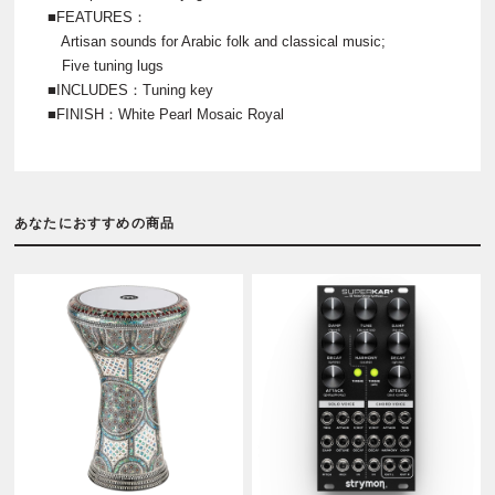
■FEATURES：
Artisan sounds for Arabic folk and classical music;
Five tuning lugs
■INCLUDES：Tuning key
■FINISH：White Pearl Mosaic Royal
あなたにおすすめの商品