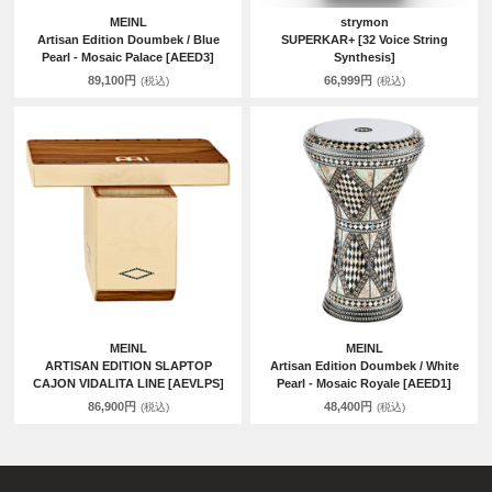
MEINL
strymon
Artisan Edition Doumbek / Blue
SUPERKAR+ [32 Voice String
Pearl - Mosaic Palace [AEED3]
Synthesis]
89,100円
66,999円
(税込)
(税込)
MEINL
MEINL
ARTISAN EDITION SLAPTOP
Artisan Edition Doumbek / White
CAJON VIDALITA LINE [AEVLPS]
Pearl - Mosaic Royale [AEED1]
86,900円
48,400円
(税込)
(税込)