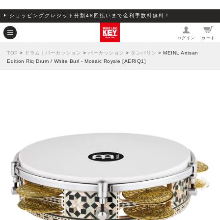
ショッピングクレジット分割48回払いまで金利手数料無料！
ログイン
カート
TOP
>
ドラム｜パーカッション
>
パーカッション
>
タンバリン
> MEINL Artisan
Edition Riq Drum / White Burl - Mosaic Royale [AERIQ1]