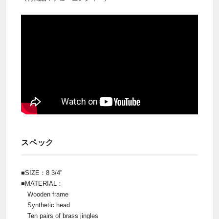
スペック
■SIZE：8 3/4"
■MATERIAL：
Wooden frame
Synthetic head
Ten pairs of brass jingles