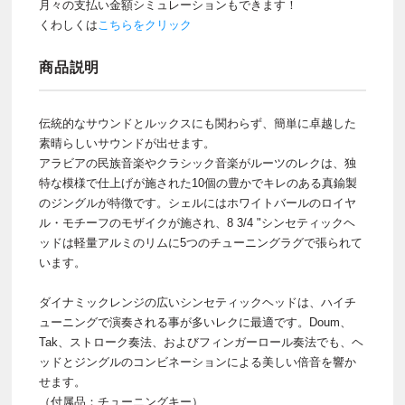
月々の支払い金額シミュレーションもできます！
くわしくは
こちらをクリック
商品説明
伝統的なサウンドとルックスにも関わらず、簡単に卓越した
素晴らしいサウンドが出せます。
アラビアの民族音楽やクラシック音楽がルーツのレクは、独
特な模様で仕上げが施された10個の豊かでキレのある真鍮製
のジングルが特徴です。シェルにはホワイトバールのロイヤ
ル・モチーフのモザイクが施され、8 3/4 "シンセティックヘ
ッドは軽量アルミのリムに5つのチューニングラグで張られて
います。
ダイナミックレンジの広いシンセティックヘッドは、ハイチ
ューニングで演奏される事が多いレクに最適です。Doum、
Tak、ストローク奏法、およびフィンガーロール奏法でも、ヘ
ッドとジングルのコンビネーションによる美しい倍音を響か
せます。
（付属品：チューニングキー）