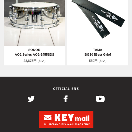
SONOR
TAMA
AQ2 Series AQ2-1455SDS
BG10 [Best Grip]
28,875円
550円
(税込)
(税込)
OFFICIAL SNS