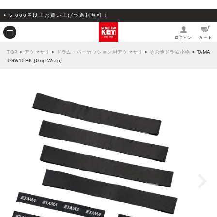
5,000円以上お買い上げで送料無料！
ログイン
カート
TOP
>
アクセサリ
>
ドラム・パーカッション用アクセサリ
>
その他ドラム小物
> TAMA
TGW10BK [Grip Wrap]