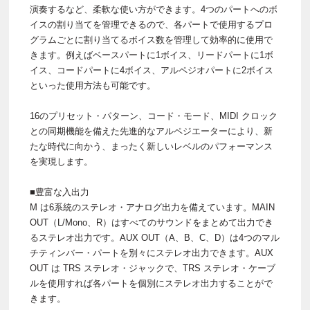
演奏するなど、柔軟な使い方ができます。4つのパートへのボ
イスの割り当てを管理できるので、各パートで使用するプロ
グラムごとに割り当てるボイス数を管理して効率的に使用で
きます。例えばベースパートに1ボイス、リードパートに1ボ
イス、コードパートに4ボイス、アルペジオパートに2ボイス
といった使用方法も可能です。
16のプリセット・パターン、コード・モード、MIDI クロック
との同期機能を備えた先進的なアルペジエーターにより、新
たな時代に向かう、まったく新しいレベルのパフォーマンス
を実現します。
■豊富な入出力
M は6系統のステレオ・アナログ出力を備えています。MAIN
OUT（L/Mono、R）はすべてのサウンドをまとめて出力でき
るステレオ出力です。AUX OUT（A、B、C、D）は4つのマル
チティンバー・パートを別々にステレオ出力できます。AUX
OUT は TRS ステレオ・ジャックで、TRS ステレオ・ケーブ
ルを使用すれば各パートを個別にステレオ出力することがで
きます。