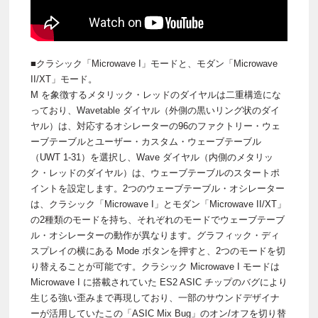
■クラシック「Microwave I」モードと、モダン「Microwave
II/XT」モード。
M を象徴するメタリック・レッドのダイヤルは二重構造にな
っており、Wavetable ダイヤル（外側の黒いリング状のダイ
ヤル）は、対応するオシレーターの96のファクトリー・ウェ
ーブテーブルとユーザー・カスタム・ウェーブテーブル
（UWT 1-31）を選択し、Wave ダイヤル（内側のメタリッ
ク・レッドのダイヤル）は、ウェーブテーブルのスタートポ
イントを設定します。2つのウェーブテーブル・オシレーター
は、クラシック「Microwave I」とモダン「Microwave II/XT」
の2種類のモードを持ち、それぞれのモードでウェーブテーブ
ル・オシレーターの動作が異なります。グラフィック・ディ
スプレイの横にある Mode ボタンを押すと、2つのモードを切
り替えることが可能です。クラシック Microwave I モードは
Microwave I に搭載されていた ES2 ASIC チップのバグにより
生じる強い歪みまで再現しており、一部のサウンドデザイナ
ーが活用していたこの「ASIC Mix Bug」のオン/オフを切り替