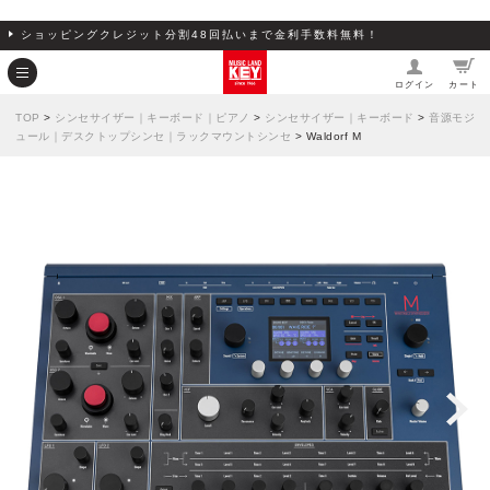
ショッピングクレジット分割48回払いまで金利手数料無料！
ログイン
カート
TOP
>
シンセサイザー｜キーボード｜ピアノ
>
シンセサイザー｜キーボード
>
音源モジ
ュール｜デスクトップシンセ｜ラックマウントシンセ
> Waldorf M