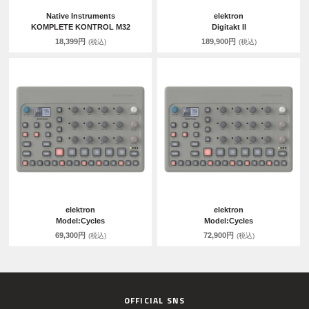
Native Instruments
elektron
KOMPLETE KONTROL M32
Digitakt II
18,399円
189,900円
(税込)
(税込)
elektron
elektron
Model:Cycles
Model:Cycles
69,300円
72,900円
(税込)
(税込)
OFFICIAL SNS