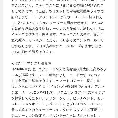
意されており、ステップごとにさまざまな領域に飛び込むこ
とができます。または、ツイストしながら微調整をライブで
記録します。ユークリッド シーケンサー モードに切り替え
て、2 つのパルス ジェネレーターを組み合わせて、ほとんど
原始的な感覚の数学駆動シーケンスを作成し、新しいクリエ
イティブな道を切り開きます。ステップごとの条件、設定可
能な確率、リトリガーにより、より多くのコントロールが可
能になります。作曲や演奏時にページ ループを使用すると、
さらに細かく調整できます。
■パフォーマンスと演奏性
Digitone II には、パフォーマンスと演奏性を最大限に高めるツ
ールが満載です。ノート編集により、コードのすべてのノー
トを徹底的に編集できます。各ノートのノート、長さ、速
度、さらにはマイクロ タイミングを微調整できます。アルペ
ジエーター ボタンを押して、リズムとメロディーのアイデア
を探求してください。アフタータッチ、ピッチベンド、モジ
ュレーションホイール、ベロシティとブレスコントロール、
新しく追加されたキートラッキングのカスタマイズ可能なモ
ジュレーション設定で、サウンドをさらに進化させましょ