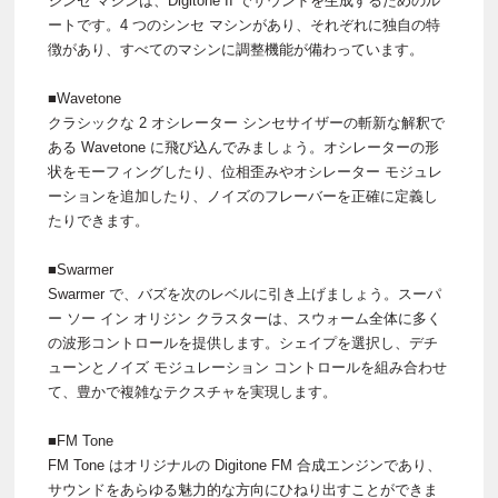
シンセ マシンは、Digitone II でサウンドを生成するためのル
ートです。4 つのシンセ マシンがあり、それぞれに独自の特
徴があり、すべてのマシンに調整機能が備わっています。
■Wavetone
クラシックな 2 オシレーター シンセサイザーの斬新な解釈で
ある Wavetone に飛び込んでみましょう。オシレーターの形
状をモーフィングしたり、位相歪みやオシレーター モジュレ
ーションを追加したり、ノイズのフレーバーを正確に定義し
たりできます。
■Swarmer
Swarmer で、バズを次のレベルに引き上げましょう。スーパ
ー ソー イン オリジン クラスターは、スウォーム全体に多く
の波形コントロールを提供します。シェイプを選択し、デチ
ューンとノイズ モジュレーション コントロールを組み合わせ
て、豊かで複雑なテクスチャを実現します。
■FM Tone
FM Tone はオリジナルの Digitone FM 合成エンジンであり、
サウンドをあらゆる魅力的な方向にひねり出すことができま