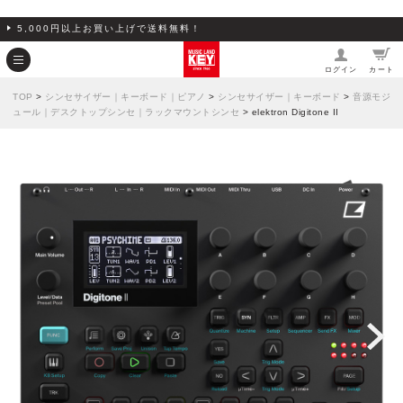
5,000円以上お買い上げで送料無料！
ログイン
カート
TOP
>
シンセサイザー｜キーボード｜ピアノ
>
シンセサイザー｜キーボード
>
音源モジ
ュール｜デスクトップシンセ｜ラックマウントシンセ
> elektron Digitone II