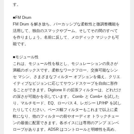
す。
■FM Drum
FM Drum を解き放ち、パーカッシブな柔軟性と微調整機能を
活用して、独自のスマックやブーム、そしてその間のすべて
を作りましょう。名前に反して、メロディック マジックも可
能です。
■モジュール性
これは、モジュール性を核とし、モジュレーションの良さが
満載のボックスです。柔軟なワークフロー、交換可能なシン
セ マシン、さまざまなフィルター オプションを備え、クリエ
イティブなビジョンに応じてサウンドスケープを自由に形作
ることができます。Digitone II の拡張フィルターは、どれだけ
の深さが可能かを示しています。 Comb- と Comb+ を試した
り、マルチモード、EQ、ローパス 4、レガシー LP/HP を試し
たりしてください。ベース幅フィルターもこれまで以上に柔
軟になり、他のフィルターの前やオーディオ トラックチェー
ンの最後に配置できます。各ボイスには専用のアンプ エンベ
ロープがあります。ADSR はコントロールと明瞭性を高め、