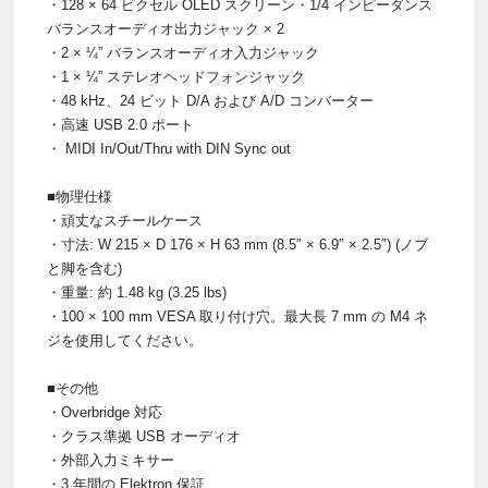
・128 × 64 ピクセル OLED スクリーン・1/4 インピーダンス
バランスオーディオ出力ジャック × 2
・2 × ¼” バランスオーディオ入力ジャック
・1 × ¼” ステレオヘッドフォンジャック
・48 kHz、24 ビット D/A および A/D コンバーター
・高速 USB 2.0 ポート
・ MIDI In/Out/Thru with DIN Sync out
■物理仕様
・頑丈なスチールケース
・寸法: W 215 × D 176 × H 63 mm (8.5″ × 6.9″ × 2.5″) (ノブ
と脚を含む)
・重量: 約 1.48 kg (3.25 lbs)
・100 × 100 mm VESA 取り付け穴。最大長 7 mm の M4 ネ
ジを使用してください。
■その他
・Overbridge 対応
・クラス準拠 USB オーディオ
・外部入力ミキサー
・3 年間の Elektron 保証