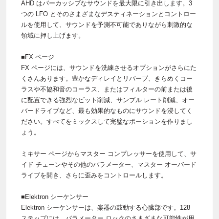
AHD はパーカッシブなサウンドを最大限に引き出します。3
つの LFO とそのさまざまなデスティネーションとコントロー
ルを使用して、サウンドを予測不可能でありながら刺激的な
領域に押し上げます。
■FX ページ
FX ページには、サウンドを洗練させるオプションがさらにた
くさんあります。豊かなディレイとリバーブ、きらめくコー
ラスや不協和音のコーラス、またはフィルターの前または後
に配置できる強烈なビット削減、サンプル レート削減、オー
バードライブなど、最も効果的なものにサウンドを浸してく
ださい。すべてをミックスして完璧なポーションを作りまし
ょう。
ミキサー ページからマスター コンプレッサーを使用して、サ
イド チェーンやその他のパラメーター、マスター オーバード
ライブを開き、さらに歪みをコントロールします。
■Elektron シーケンサー
Elektron シーケンサーは、楽器の鼓動する心臓部です。128
ステップには、パラメーター ロックのさまざまな可能性が用