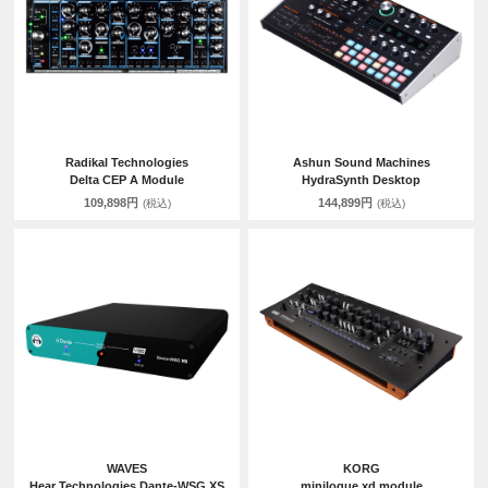
Radikal Technologies
Ashun Sound Machines
Delta CEP A Module
HydraSynth Desktop
109,898円
144,899円
(税込)
(税込)
WAVES
KORG
Hear Technologies Dante-WSG XS
minilogue xd module