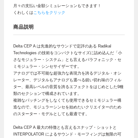
月々の支払い金額シミュレーションもできます！
くわしくは
こちらをクリック
商品説明
Delta CEP A は先進的なサウンドで定評のある Radikal
Technologies の技術をコンパクトなサイズに詰め込んだ「小
さなモジュラー・システム」とも言えるパラフォニック・セ
ミモジュラー・シンセサイザーです。
アナログでは不可能な超強力な表現力を誇るデジタル・オシ
レーター、デジタルもアナログも選べる鋭い切れ味のフィル
ター、最高レベルの音質を誇るエフェクトをはじめとした9種
類のセクションで構成されています。
複雑なパッチングをしなくても使用できるセミモジュラー構
造なので、モジュラーシンセを始めたいクリエイターのため
のスターター・モデルとしても最適です。
Delta CEP A 最大の特徴とも言えるスナップ・ショットと
INTERPOLATOR によるサウンド・モーフィングは無限の可