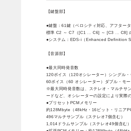
【鍵盤部】
●鍵盤：61鍵（ベロシティ対応、アフター
標準 C2 ～ C7（[C1 ... C6] ～ [C3 ... 
●システム：EDS-i（Enhanced Definition Syn
【音源部】
●最大同時発音数
120ボイス（120オシレーター）シングル
60ボイス（60 オシレーター）ダブル・モ
※最大同時発音数は、ステレオ・マルチサ
ードなど、オシレーターの設定により実際
●プリセットPCMメモリー
約128Mbyte（48kHz・16ビット・リニア
496マルチサンプル（ステレオ7個含む）
1,014ドラムサンプル（ステレオ49個含む
●拡張PCMメモリー：約128Mbyte（48k