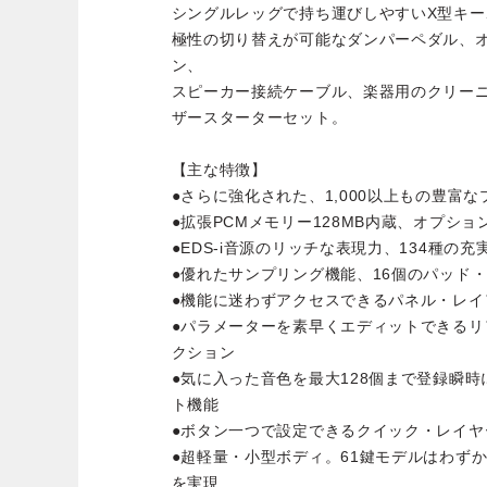
シングルレッグで持ち運びしやすいX型キ
極性の切り替えが可能なダンパーペダル、
ン、
スピーカー接続ケーブル、楽器用のクリー
ザースターターセット。
【主な特徴】
●さらに強化された、1,000以上もの豊富
●拡張PCMメモリー128MB内蔵、オプシ
●EDS-i音源のリッチな表現力、134種の
●優れたサンプリング機能、16個のパッド
●機能に迷わずアクセスできるパネル・レイ
●パラメーターを素早くエディットできる
クション
●気に入った音色を最大128個まで登録瞬
ト機能
●ボタン一つで設定できるクイック・レイヤ
●超軽量・小型ボディ。61鍵モデルはわずか
を実現