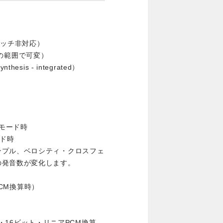
タッチ非対応）
C8] の範囲で可変）
thesis - integrated）
・モード時
ード時
ンプル、ベロシティ・クロスフェ
の発音数が変化します。
PCM換算時）
）
Hz・16ビット・リニアPCM換算