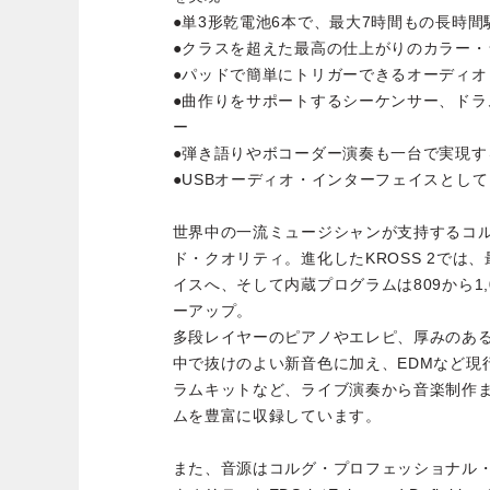
●単3形乾電池6本で、最大7時間もの長時間
●クラスを超えた最高の仕上がりのカラー・
●パッドで簡単にトリガーできるオーディオ
●曲作りをサポートするシーケンサー、ド
ー
●弾き語りやボコーダー演奏も一台で実現す
●USBオーディオ・インターフェイスとし
世界中の一流ミュージシャンが支持するコ
ド・クオリティ。進化したKROSS 2では、
イスへ、そして内蔵プログラムは809から1
ーアップ。
多段レイヤーのピアノやエレピ、厚みのあ
中で抜けのよい新音色に加え、EDMなど現
ラムキットなど、ライブ演奏から音楽制作
ムを豊富に収録しています。
また、音源はコルグ・プロフェッショナル