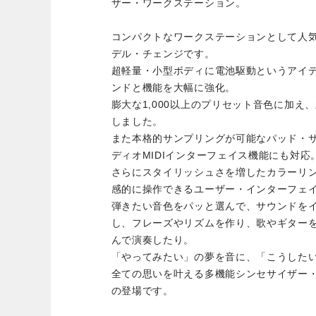
ザー・ワークステーション。
コンパクトなワークステーションとして人気
デル・チェンジです。
超軽量・小型ボディに電池駆動というアイ
ンドと機能を大幅に強化。
膨大な1,000以上のプリセット音色に加え
しました。
また本格的サンプリングが可能なパッド・サ
ディオMIDIインターフェイス機能にも対応
さらにスタイリッシュさを増したカラーリ
感的に操作できるユーザー・インターフェ
弾きたい音色をパッと選んで、サウンドを
し、フレーズやリズムを作り、歌やギター
んで演奏したり。
「やってみたい」の夢を音に、「こうした
全ての思いを叶える多機能シンセサイザー・ワ
の登場です。