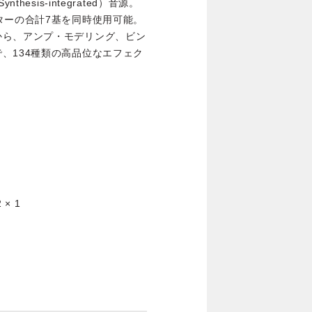
ynthesis-integrated）音源。
ターの合計7基を同時使用可能。
から、アンプ・モデリング、ビン
、134種類の高品位なエフェク
× 1