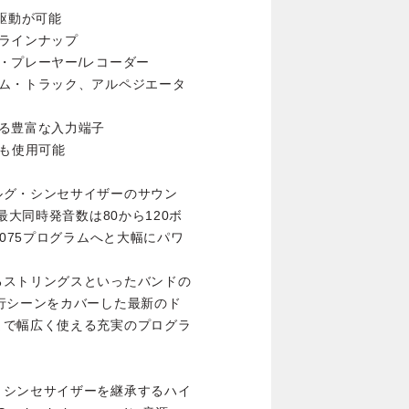
駆動が可能
ラインナップ
・プレーヤー/レコーダー
ラム・トラック、アルペジエータ
る豊富な入力端子
ても使用可能
ルグ・シンセサイザーのサウン
最大同時発音数は80から120ボ
,075プログラムへと大幅にパワ
るストリングスといったバンドの
行シーンをカバーした最新のド
まで幅広く使える充実のプログラ
・シンセサイザーを継承するハイ