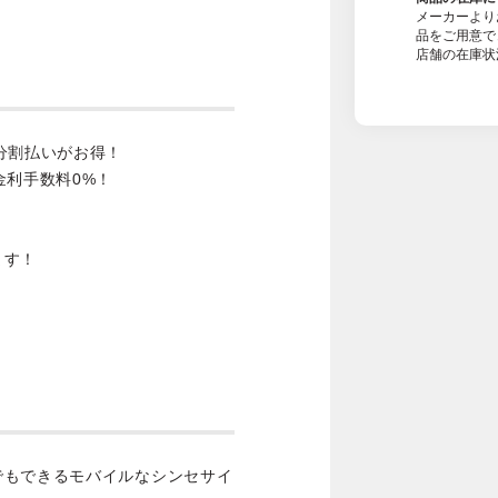
メーカーより
品をご用意で
店舗の在庫状
分割払いがお得！
金利手数料0%！
ます！
でもできるモバイルなシンセサイ