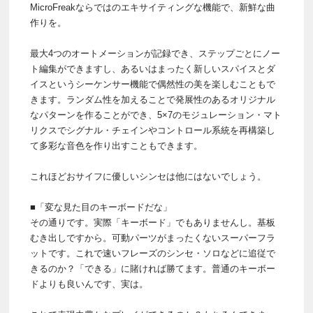
MicroFreakならではのエキサイティングな機能で、新鮮な曲
作りを。
最大4つのオートメーションが記録でき、ステップごとにノー
ト編集ができますし、あるいはまったく新しいスパイスとダ
イスというシーケンサー機能で偶然性の美を楽しむこともで
きます。ランダム性を加えることで発展性のあるオリジナル
なパターンを作ることができ、5×7のモジュレーション・マト
リクスでシグナル・チェインやコントロール系統を再構築し
て多彩な音色を作り出すこともできます。
これほどおサイフに優しいシンセは他にはないでしょう。
■「変な見た目のキーボードだな」
その通りです。実際「キーボード」でもありませんし。基板
むき出しですから。可動パーツがまったくないスーパーフラ
ットです。これで速いフレーズのシンセ・ソロなどに追従で
きるのか？「できる」に賭ければ勝てます。普通のキーボー
ドよりも良いんです、実は。