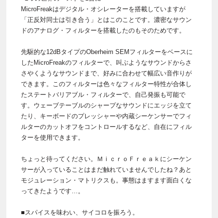
MicroFreakはデジタル・オシレーターを搭載していますが
「正反対同士は引き合う」とはこのことです。濃密なサウン
ドのアナログ・フィルターを搭載したのもそのためです。
先駆的な12dBタイプのOberheim SEMフィルターをベースに
したMicroFreakのフィルターで、叫ぶようなサウンドからさ
さやくようなサウンドまで、好みに合わせて幅広い音作りが
できます。このフィルターは色々なフィルター特性が合体し
たステートバリアブル・フィルターで、自己発振も可能で
す。ウェーブテーブルのシャープなサウンドにエッジを立て
たり、キーボードのプレッシャーや内蔵シーケンサーでフィ
ルターのカットオフをコントロールするなど、自在にフィル
ターを使用できます。
ちょっと待ってください。ＭｉｃｒｏＦｒｅａｋにシーケン
サーが入っていることはまだ触れていませんでしたね？あと
モジュレーション・マトリクスも。事態はますます面白くな
ってきたようです…。
■スパイスを味わい、サイコロを振ろう。