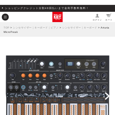
ショッピングクレジット分割48回払いまで金利手数料無料！
ログイン
カート
TOP
>
シンセサイザー｜キーボード｜ピアノ
>
シンセサイザー｜キーボード
> Arturia
MicroFreak