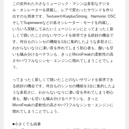
この並外れた小さなミュージック・マシンは多彩なデジタ
ル・オシレーターを搭載し、レアで変わったサウンドを作り
出すのも簡単です。TexturerやKarplusStrong、Harmonic OSC
そしてSuperwaveなどの各オシレーター・モードを内蔵し、
いろいろ実験してみたいミュージシャンにとってまったく新
しくて聴いたことのないサウンドを探求できる絶好の機会で
す。何台ものシンセの機能を1台に集約したような多彩さに、
わからないなりに凄い音を作れてしまう初心者も、酸いも甘
いも噛み分けるベテランも、きっとMicroFreakの柔軟性の高
さやパワフルなシンセ・エンジンに惚れてしまうことでしょ
う。
ってまったく新しくて聴いたことのないサウンドを探求でき
る絶好の機会です。何台ものシンセの機能を1台に集約したよ
うな多彩さに、わからないなりに凄い音を作れてしまう初心
者も、酸いも甘いも噛み分けるベテランも、きっと
MicroFreakの柔軟性の高さやパワフルなシンセ・エンジンに
惚れてしまうことでしょう。
■小さくても凶暴