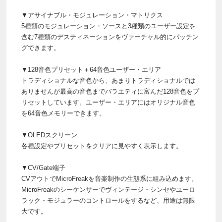
▼アサイナブル・モジュレーション・マトリクス
5種類のモジュレーション・ソースと3種類のユーザー設定を
含む7種類のデスティネーションをヴァーチャル的にパッチン
グできます。
▼128音色プリセット＋64音色ユーザー・エリア
トラディショナルな音色から、あまりトラディショナルでは
ありませんが最高の音色までバラエティに富んだ128音色をプ
リセットしています。ユーザー・エリアにはオリジナル音色
を64音色メモリーできます。
▼OLEDスクリーン
各種設定やプリセットをクリアに見やすく表示します。
▼CV/Gate端子
CVアウトでMicroFreakを音楽制作の生態系に組み込めます。
MicroFreakのシーケンサーでヴィンテージ・シンセやユーロ
ラック・モジュラーのコントロールをするなど、用途は無限
大です。