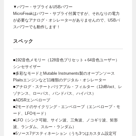
▼パワー・サプライ＆USBパワー
MicroFreakはパワー・サプライ付属ですが、それなりの電力
が必要なアナログ・オシレーターがありませんので、USBバ
スパワーでも動作します！
スペック
■192音色メモリー（128音色プリセット＋64音色ユーザー）
シンセサイザー
■多彩なモードとMutable Instruments製のオープンソース
Plaitsエンジンなど11種類のデジタル・オシレーター
■アナログ・ステートバリアブル・フィルター（12dB/oct、レ
ゾナンス、ローパス、バンドパス、ハイパス）
■ADSRエンベロープ
■2モードのサイクリング・エンベロープ（エンベロープ・モ
ード、LFOモード）
■LFO（シンク可能、サイン波、三角波、ノコギリ波、矩形
波、ランダム、スルー・ランダム）
■5ソース7デスティネーション（うち3つはカスタム設定可