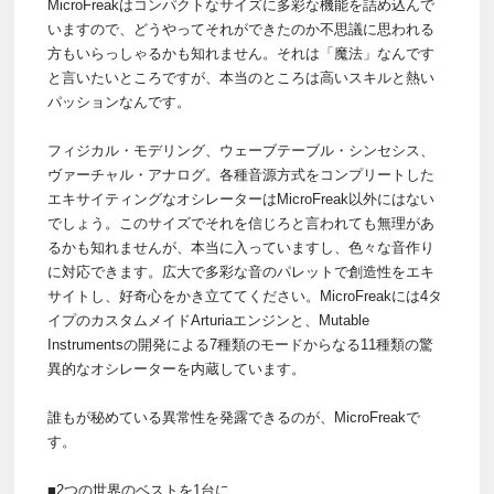
MicroFreakはコンパクトなサイズに多彩な機能を詰め込んで
いますので、どうやってそれができたのか不思議に思われる
方もいらっしゃるかも知れません。それは「魔法」なんです
と言いたいところですが、本当のところは高いスキルと熱い
パッションなんです。
フィジカル・モデリング、ウェーブテーブル・シンセシス、
ヴァーチャル・アナログ。各種音源方式をコンプリートした
エキサイティングなオシレーターはMicroFreak以外にはない
でしょう。このサイズでそれを信じろと言われても無理があ
るかも知れませんが、本当に入っていますし、色々な音作り
に対応できます。広大で多彩な音のパレットで創造性をエキ
サイトし、好奇心をかき立ててください。MicroFreakには4タ
イプのカスタムメイドArturiaエンジンと、Mutable
Instrumentsの開発による7種類のモードからなる11種類の驚
異的なオシレーターを内蔵しています。
誰もが秘めている異常性を発露できるのが、MicroFreakで
す。
■2つの世界のベストを1台に