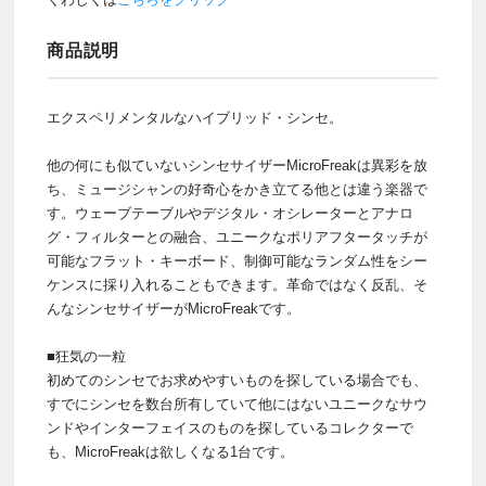
商品説明
エクスペリメンタルなハイブリッド・シンセ。
他の何にも似ていないシンセサイザーMicroFreakは異彩を放
ち、ミュージシャンの好奇心をかき立てる他とは違う楽器で
す。ウェーブテーブルやデジタル・オシレーターとアナロ
グ・フィルターとの融合、ユニークなポリアフタータッチが
可能なフラット・キーボード、制御可能なランダム性をシー
ケンスに採り入れることもできます。革命ではなく反乱、そ
んなシンセサイザーがMicroFreakです。
■狂気の一粒
初めてのシンセでお求めやすいものを探している場合でも、
すでにシンセを数台所有していて他にはないユニークなサウ
ンドやインターフェイスのものを探しているコレクターで
も、MicroFreakは欲しくなる1台です。