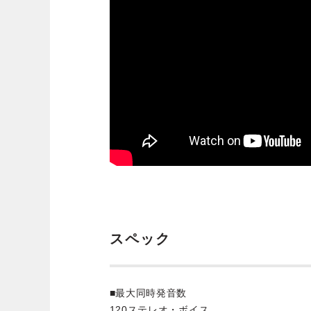
スペック
■最大同時発音数
120ステレオ・ボイス