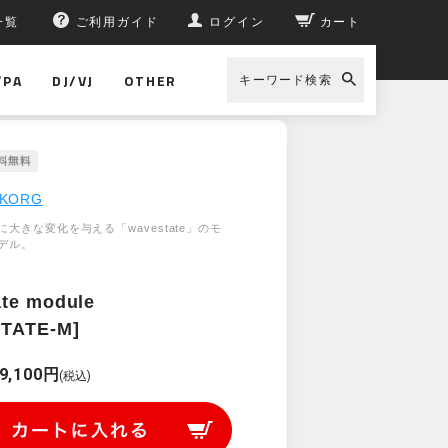
一覧
ご利用ガイド
ログイン
カート
/PA
DJ/VJ
OTHER
キーワード検索
TE-M]
KORG
大きな変化を与える「wavestate」のモ
デル。
te module
TATE-M]
9,100円
(税込)