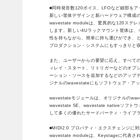
■同時発音数120ボイス、LFOなど細部を
新しい筐体デザインと新ハードウェア構成
wavestate moduleは、驚異的な12
します。新しい4Uラックマウント筐体は、
性を持ちながら、簡単に持ち運びができ、
プロダクション・システムにもすっきりと
また、ユーザーからの要望に応え、すべての
ィレイ・スタート、リトリガーなどのオプ
ーション・ソースを追加するなどのアップ
ジナルのwavestateにもソフトウェア・
wavestateモジュールは、オリジナルのwavesta
wavestate SE、wavestate nati
して多くの優れたサードパーティ・ライブ
■MIDI2.0 プロパティ・エクスチェンジに
wavestate moduleは、Keystageに代