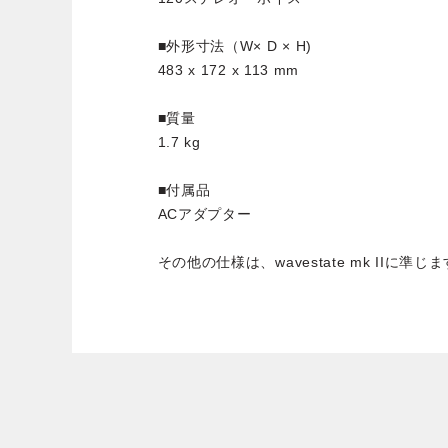
■外形寸法（W× D × H)
483 x 172 x 113 mm
■質量
1.7 kg
■付属品
ACアダプター
その他の仕様は、wavestate mk IIに準じ