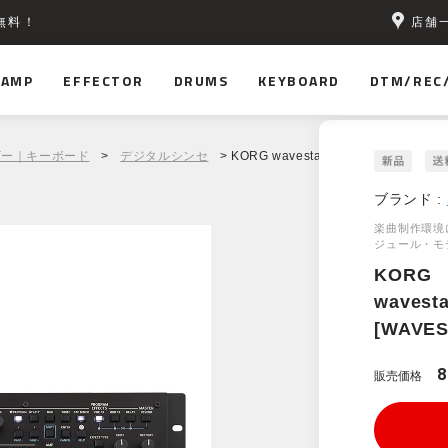
店舗
無料！
AMP
EFFECTOR
DRUMS
KEYBOARD
DTM/REC
ザー｜キーボード
>
デジタルシンセ
> KORG wavestate module [WAVESTA
ブランド :
楽曲制作環境に
ジュール・モ
KORG
wavesta
[WAVES
8
販売価格