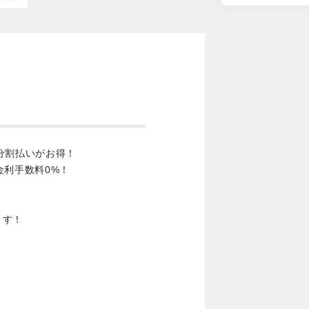
分割払いがお得！
金利手数料0%！
ます！