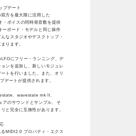
アップデート
の双方を最大限に活用した
0ステレオ・ボイスの同時発音数を提供
キーボード・モデルと同じ操作
どんなスタジオやデスクトップ・
収まります。
LFOにフリー・ランニング、デ
ションを追加し、新しいモジュレ
デートを行いました。また、オリ
アップデートが提供されます。
te、wavestate mk II、
veソフトウェアのサウンドとサンプル、そ
ラリと完全に互換性があります。
対応
表されるMIDI2.0 プロパティ・エクス