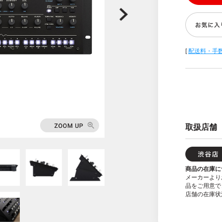
[
配送料・手
取扱店舗
商品の在庫に
メーカーより
品をご用意で
店舗の在庫状