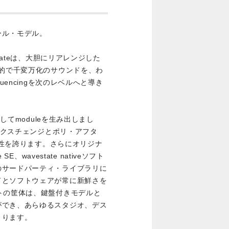
ール・モデル。
tateは、大胆にリアレンジした
異的で千変万化のサウンドを、わ
uencingを次のレベルへと導き
としてmoduleを生み出しまし
・エクスチェンジとポリ・アフタ
の相性を誇ります。さらにオリジナ
te SE、wavestate nativeソフト
のサードパーティ・ライブラリに
ドとソフトウェアが常に新鮮さを
トの筐体は、鍵盤付きモデルと
ができ、あらゆるスタジオ、デス
まります。