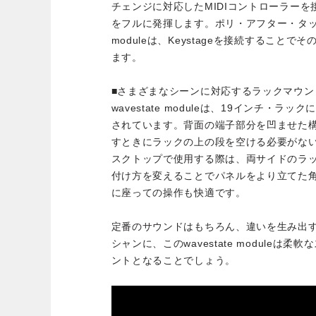
チェンジに対応したMIDIコントローラー
をフルに発揮します。ポリ・アフター・タッチに
moduleは、Keystageを接続すること
ます。
■さまざまなシーンに対応するラックマウン
wavestate moduleは、19インチ・
されています。背面の端子部分を凹ませた
すときにラックの上の段を空ける必要がな
スクトップで使用する際は、両サイドのラ
付け方を変えることでパネルをより立てた
に座っての操作も快適です。
定番のサウンドはもちろん、違いを生み出
シャンに、このwavestate moduleは
ントとなることでしょう。