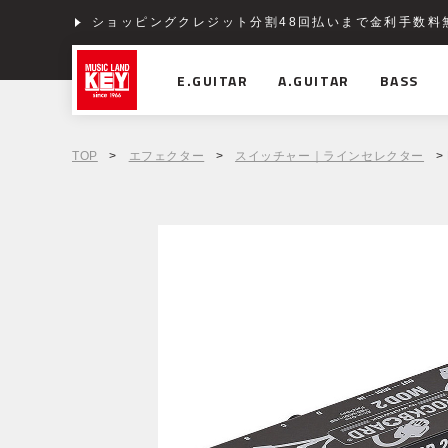
ショッピングクレジット分割48回払いまで金利手数料
E.GUITAR
A.GUITAR
BASS
TOP
>
エフェクター
>
スイッチャー｜ラインセレクター
> 