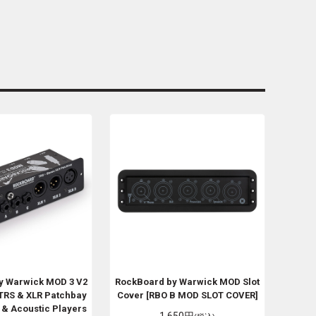
y Warwick
MOD 3 V2
RockBoard by Warwick
MOD Slot
 TRS & XLR Patchbay
Cover [RBO B MOD SLOT COVER]
s & Acoustic Players