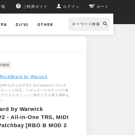
一覧
ご利用ガイド
ログイン
カート
/PA
DJ/VJ
OTHER
キーワード検索
 [RBO B MOD 2 V2]
RockBoard by Warwick
26年12月上旬予定】RockBoardペダルボ
スロットに対応。ペダルボードのすべての接
央アクセスポイントに集約できる最も簡単な
ン。
ard by Warwick
2 - All-in-One TRS, MIDI
Patchbay [RBO B MOD 2