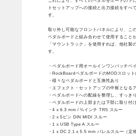
これにより、すべてのペダルをボードの下
トセットアップへの接続と出力接続をすべて
す。
取り外し可能なフロントパネルにより、こ
ペダルボードと組み合わせて使用​​するこ
「マウントラック」を使用すれば、他社製
す。
・ペダルボード用オールインワンパッチベ
・RockBoardペダルボードのMODスロッ
・様々なペダルボードと互換性あり
・エフェクト・セットアップの中枢となる
・ペダルボードへの配線を整理し、すっき
・ペダルボードの上部または下部に取り付
・4 x 6.3 mm / ¼インチ TRS スルー
・2 x 5ピン DIN MIDI スルー
・1 x USB Type A スルー
・1 x DC 2.1 x 5.5 mm バレルスルー（