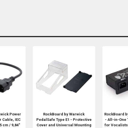
rwick
Power
RockBoard by Warwick
RockBoard b
 Cable, IEC
PedalSafe Type E1 - Protective
- All-in-One
5 cm / 9,84"
Cover and Universal Mounting
for Vocalist