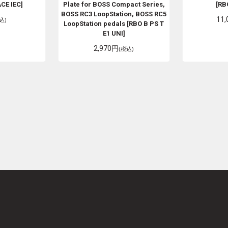
CE IEC]
Plate for BOSS Compact Series,
[RB
BOSS RC3 LoopStation, BOSS RC5
11
込)
LoopStation pedals [RBO B PS T
E1 UNI]
2,970円
(税込)