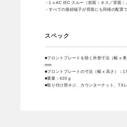
・1 x AC IEC スルー（前面：オス／背面
・すべての接続端子が背面にも同様の配置
スペック
■フロントプレートを除く外形寸法（幅 x 奥行 x 
mm
■フロントプレートの寸法（幅 x 高さ）：175 
■重量：420 g
■取り付け用ネジ、カウンターナット、TX