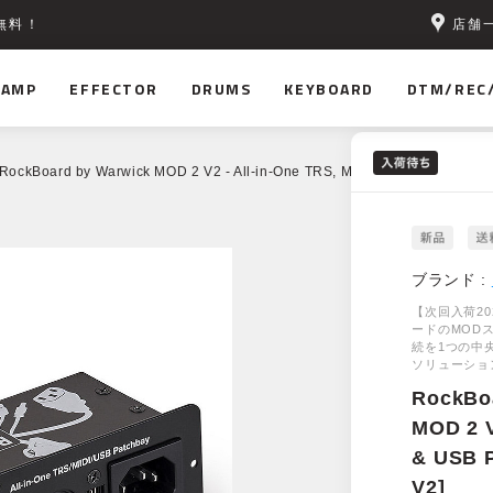
店舗
無料！
AMP
EFFECTOR
DRUMS
KEYBOARD
DTM/REC
RockBoard by Warwick MOD 2 V2 - All-in-One TRS, MIDI & USB Patchbay
ブランド :
【次回入荷20
ードのMOD
続を1つの中
ソリューショ
RockBo
MOD 2 V
& USB 
V2]