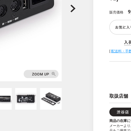
9
販売価格
[
配送料・手
取扱店舗
商品の在庫に
メーカーより
品をご用意で