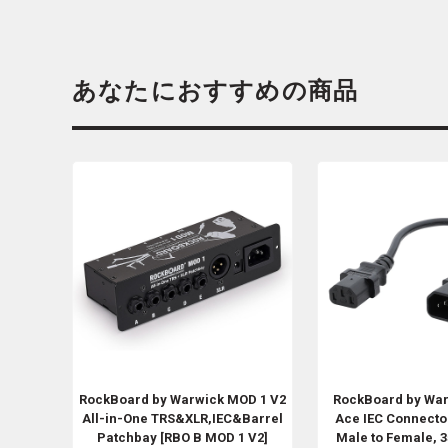
あなたにおすすめの商品
RockBoard by Warwick
MOD 1 V2
RockBoard by Wa
All-in-One TRS&XLR,IEC&Barrel
Ace IEC Connector
Patchbay [RBO B MOD 1 V2]
Male to Female, 3