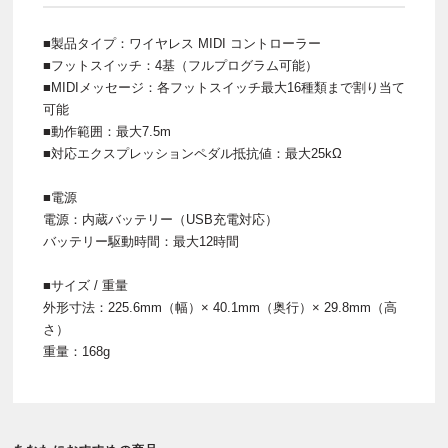
■製品タイプ：ワイヤレス MIDI コントローラー
■フットスイッチ：4基（フルプログラム可能）
■MIDIメッセージ：各フットスイッチ最大16種類まで割り当て
可能
■動作範囲：最大7.5m
■対応エクスプレッションペダル抵抗値：最大25kΩ
■電源
電源：内蔵バッテリー（USB充電対応）
バッテリー駆動時間：最大12時間
■サイズ / 重量
外形寸法：225.6mm（幅）× 40.1mm（奥行）× 29.8mm（高
さ）
重量：168g