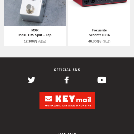
MXR
Focusrite
M231 TRS Split + Tap
Scarlett 16i16
12,100円
46,800円
(税込)
(税込)
OFFICIAL SNS
SITE MAP