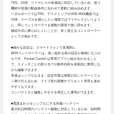
TRS、USB、ワイヤレスの各接続に対応しているため、使う
機材や現場の配線条件に合わせて柔軟に組み込めます。
ペダルボードではTRS、デスクトップやUSB MIDI機器では
USB、ケーブルを減らしたい場面ではワイヤレスというよう
に、同じコントローラーを複数の環境で使い回せます。
接続方式に縛られにくいことが、長く使えるコントローラー
としての強みです。
■細かな設定は、スマートフォンで直感的に
MIDIコントローラーは、使い始める前の設定が複雑になりが
ちです。Pocket Control は専用アプリと組み合わせること
で、スイッチごとの割り当てや動作内容を視覚的に整理しな
がら編集できます。
本体はシンプルなまま、設定作業は画面の広いスマートフォ
ン側で行えるため、ライブ前の調整やプリセット管理も進め
やすくなります。
コンパクトさと編集しやすさを両立した運用ができます。
■電源まわりをシンプルにする内蔵バッテリー
最大約12時間のバッテリー駆動に対応しているため、短時間