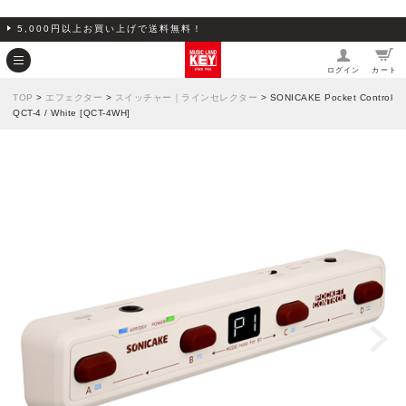
5,000円以上お買い上げで送料無料！
ログイン
カート
TOP
>
エフェクター
>
スイッチャー｜ラインセレクター
> SONICAKE Pocket Control
QCT-4 / White [QCT-4WH]