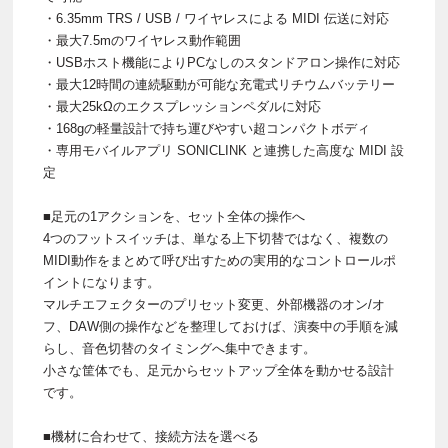
・6.35mm TRS / USB / ワイヤレスによる MIDI 伝送に対応
・最大7.5mのワイヤレス動作範囲
・USBホスト機能によりPCなしのスタンドアロン操作に対応
・最大12時間の連続駆動が可能な充電式リチウムバッテリー
・最大25kΩのエクスプレッションペダルに対応
・168gの軽量設計で持ち運びやすい超コンパクトボディ
・専用モバイルアプリ SONICLINK と連携した高度な MIDI 設
定
■足元の1アクションを、セット全体の操作へ
4つのフットスイッチは、単なる上下切替ではなく、複数の
MIDI動作をまとめて呼び出すための実用的なコントロールポ
イントになります。
マルチエフェクターのプリセット変更、外部機器のオン/オ
フ、DAW側の操作などを整理しておけば、演奏中の手順を減
らし、音色切替のタイミングへ集中できます。
小さな筐体でも、足元からセットアップ全体を動かせる設計
です。
■機材に合わせて、接続方法を選べる