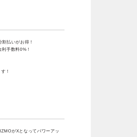
分割払いがお得！
金利手数料0%！
ます！
 GIZMOがXとなってパワーアッ