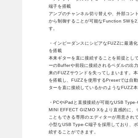
端子を搭載
アンプのチャンネル切り替えや、外部コン
から制御することが可能なFunction SW
す。
・インピーダンスにシビアなFUZZに最適化を行
を搭載
本来ギターを直に接続することを前提として
ーのBufferや前段に接続されるペダルの
来のFUZZサウンドを失ってしまいます。本機に
を搭載し、FUZZを使用するPresetでは自動
ターを直に接続しているかのようなFUZZ
・PCやiPadと直接接続が可能なUSB Type
MINI EFFECT GIZMO Xをより直感
こともできる専用のエディターが用意され
小型なUSB Type-C端子を採用しており
続することができます。