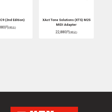
C9 (2nd Edition)
XAct Tone Solutions (XTS)
M2S
MIDI Adapter
,380円
(税込)
22,880円
(税込)