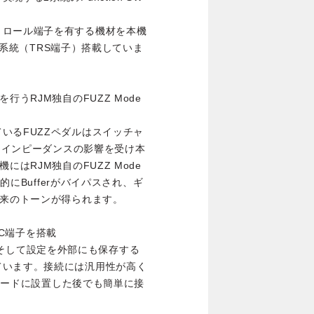
トロール端子を有する機材を本機
を2系統（TRS端子）搭載していま
うRJM独自のFUZZ Mode
いるFUZZペダルはスイッチャ
出力インピーダンスの影響を受け本
はRJM独自のFUZZ Mode
的にBufferがバイパスされ、ギ
本来のトーンが得られます。
-C端子を搭載
的に、そして設定を外部にも保存する
ています。接続には汎用性が高く
、ボードに設置した後でも簡単に接