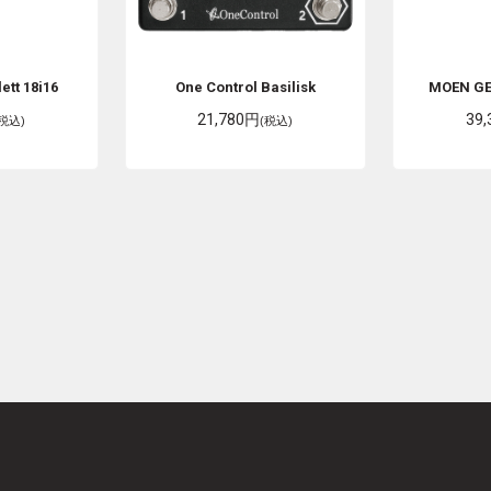
ett 18i16
One Control
Basilisk
MOEN
GE
21,780円
39
(税込)
(税込)