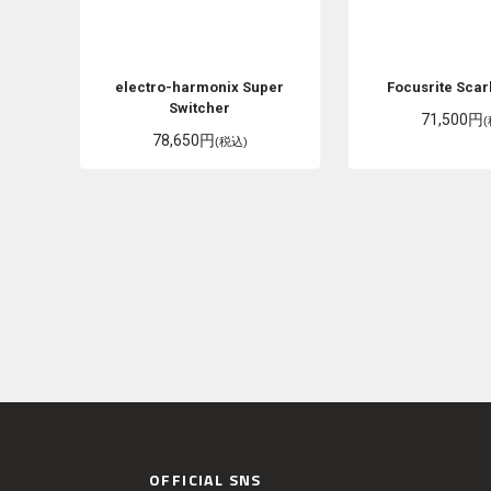
electro-harmonix
Super
Focusrite
Scarl
Switcher
71,500円
78,650円
(税込)
OFFICIAL SNS