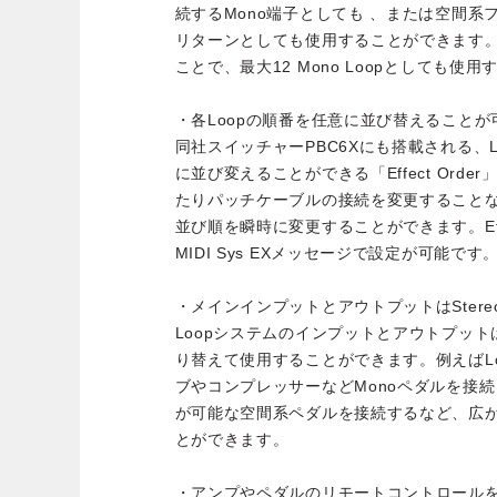
続するMono端子としても 、または空間系フ
リターンとしても使用することができます。また各S
ことで、最大12 Mono Loopとしても使
・各Loopの順番を任意に並び替えることが可能な
同社スイッチャーPBC6Xにも搭載される、Loop
に並び変えることができる「Effect Ord
たりパッチケーブルの接続を変更すること
並び順を瞬時に変更することができます。Effe
MIDI Sys EXメッセージで設定が可能です
・メインインプットとアウトプットはStere
Loopシステムのインプットとアウトプットはそれ
り替えて使用することができます。例えばLoo
ブやコンプレッサーなどMonoペダルを接続し、L
が可能な空間系ペダルを接続するなど、広
とができます。
・アンプやペダルのリモートコントロールを実現