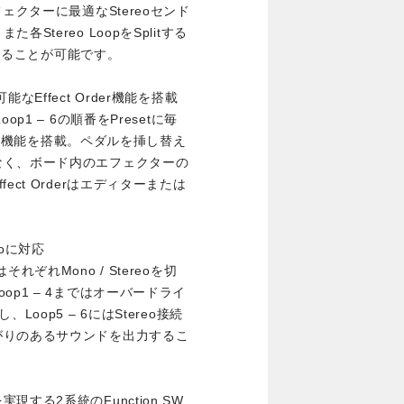
ェクターに最適なStereoセンド
tereo LoopをSplitする
用することが可能です。
Effect Order機能を搭載
1 – 6の順番をPresetに毎
er」機能を搭載。ペダルを挿し替え
なく、ボード内のエフェクターの
ct Orderはエディターまたは
。
oに対応
ぞれMono / Stereoを切
p1 – 4まではオーバードライ
oop5 – 6にはStereo接続
がりのあるサウンドを出力するこ
する2系統のFunction SW