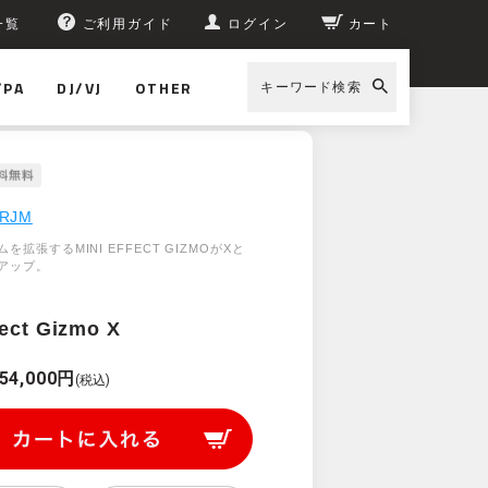
一覧
ご利用ガイド
ログイン
カート
/PA
DJ/VJ
OTHER
キーワード検索
RJM
を拡張するMINI EFFECT GIZMOがXと
アップ。
fect Gizmo X
54,000円
(税込)