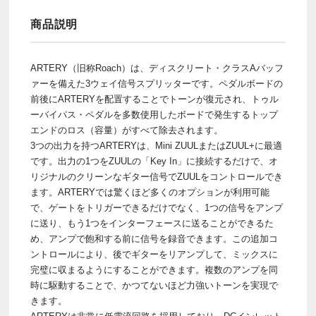
商品説明
ARTERY（旧称Roach）は、ディスクリート・クラスAバッフ
ァーを備えた3ウェイ信号スプリッターです。ペダルボードの
前後にARTERYを配置することでトーンが復元され、トゥル
ーバイパス・ペダルを多数使用したボードで発生するトップ
エンドのロス（容量）がすべて除去されます。
3つの出力を持つARTERYは、Mini ZUULまたはZUUL+に最適
です。出力の1つをZUULの「Key In」に接続するだけで、オ
リジナルのクリーンなギター信号でZUULをコントロールでき
ます。ARTERYでは驚くほど多くのオプションが利用可能
で、ゲートをトリガーできるだけでなく、1つの信号をアンプ
に送り、もう1つをインターフェースに送ることができるた
め、アンプで飽和する前に信号を録音できます。この追加コ
ントロールにより、後でギターをリアンプして、ミックスに
完璧に収まるようにすることができます。複数のアンプを同
時に駆動することで、かつてないほど力強いトーンを実現で
きます。