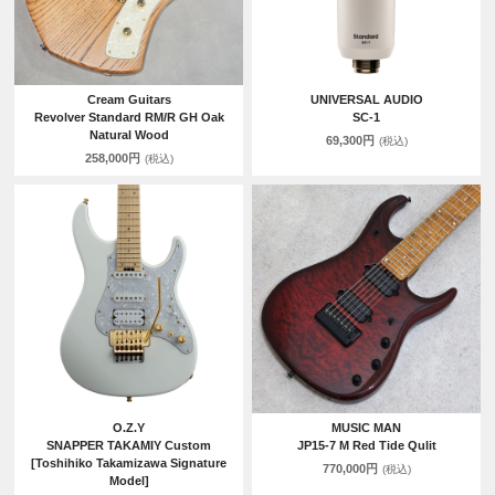
Cream Guitars
UNIVERSAL AUDIO
Revolver Standard RM/R GH Oak
SC-1
Natural Wood
69,300円
(税込)
258,000円
(税込)
O.Z.Y
MUSIC MAN
SNAPPER TAKAMIY Custom
JP15-7 M Red Tide Qulit
[Toshihiko Takamizawa Signature
770,000円
(税込)
Model]