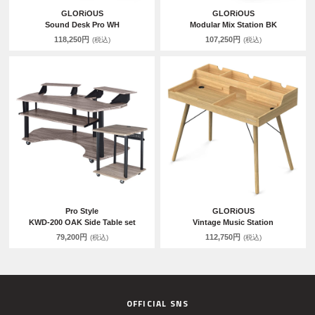
GLORiOUS
GLORiOUS
Sound Desk Pro WH
Modular Mix Station BK
118,250円
107,250円
(税込)
(税込)
Pro Style
GLORiOUS
KWD-200 OAK Side Table set
Vintage Music Station
79,200円
112,750円
(税込)
(税込)
OFFICIAL SNS