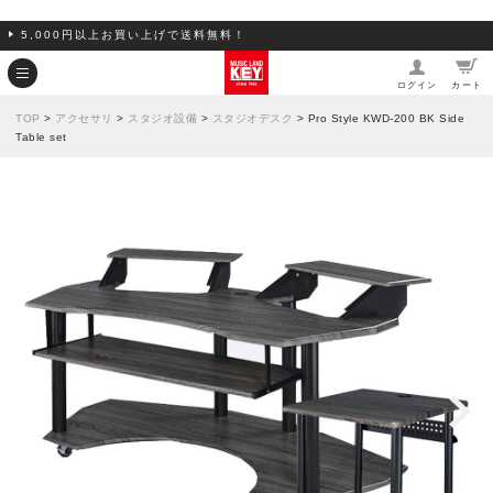
5,000円以上お買い上げで送料無料！
ログイン
カート
TOP
>
アクセサリ
>
スタジオ設備
>
スタジオデスク
> Pro Style KWD-200 BK Side
Table set