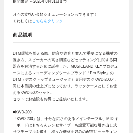
期間限定 ～2026年8月31日まで
月々の支払い金額シミュレーションもできます！
くわしくは
こちらをクリック
商品説明
DTM環境を整える際、防音や遮音と並んで重要になる機材の
置き方、スピーカーの高さ調整などセッティングに関する問
題点を解消するために誕生した、MUSICLAND KEYプロデュ
ースによるレコーディングツールブランド「Pro Style」の
DTM（デスクトップミュージック）専用デスクKWD-200と、
同じ木目調の仕上げになっており、ラックケースとしても使
えるKWD-50のセット。
セットでお値段もお得にご提供いたします。
■KWD-200
「KWD-200」は、十分な広さのあるメインテーブル、MIDIキ
ーボードはもちろんシンセサイザーも設置可能な引き出し式
サブテーブルを備え、様々な機材を好みの配置にセッティン