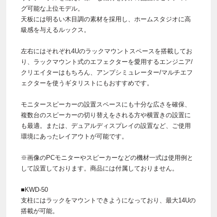
グ可能な上位モデル。
天板には明るい木目調の素材を採用し、ホームスタジオに高
級感を与えるルックス。
左右にはそれぞれ4Uのラックマウントスペースを搭載してお
り、ラックマウント式のエフェクターを愛用するエンジニア/
クリエイターはもちろん、アンプシミュレーター/マルチエフ
ェクターを使うギタリストにもおすすめです。
モニタースピーカーの設置スペースにも十分な広さを確保、
複数台のスピーカーの切り替えをされる方や横置きの設置に
も最適。または、デュアルディスプレイの設置など、ご使用
環境にあったレイアウトが可能です。
※画像のPCモニターやスピーカーなどの機材一式は使用例と
して設置しております。商品には付属しておりません。
■KWD-50
支柱にはラックをマウントできようになっており、最大14Uの
搭載が可能。