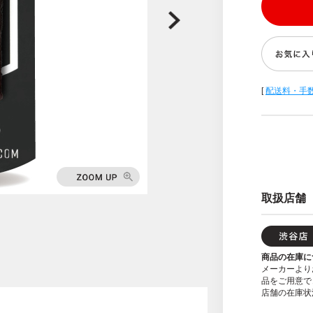
[
配送料・手
取扱店舗
商品の在庫に
メーカーより
品をご用意で
店舗の在庫状