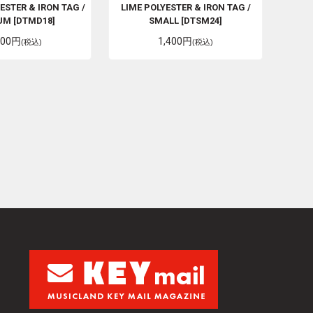
STER & IRON TAG /
LIME POLYESTER & IRON TAG /
UM [DTMD18]
SMALL [DTSM24]
400円
1,400円
(税込)
(税込)