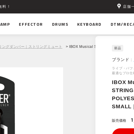
店舗
無料！
AMP
EFFECTOR
DRUMS
KEYBOARD
DTM/REC
リングダンパー｜ストリングミュート
> IBOX Musical STRING DAMPER - 
ブランド :
ライブ・パフ
最適なプロ仕
IBOX Mu
STRING
POLYES
SMALL 
1
販売価格