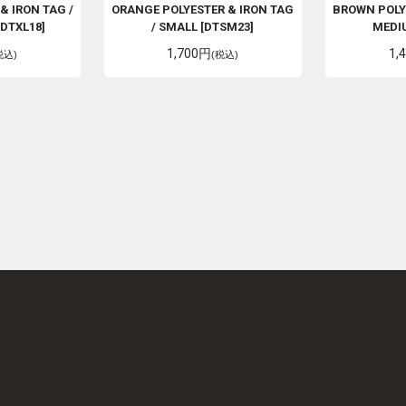
& IRON TAG /
ORANGE POLYESTER & IRON TAG
BROWN POLYE
[DTXL18]
/ SMALL [DTSM23]
MEDI
1,700円
1,
税込)
(税込)