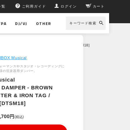
一覧
ご利用ガイド
ログイン
カート
/PA
DJ/VJ
OTHER
キーワード検索
BROWN POLYESTER & IRON TAG / SMALL [DTSM18]
IBOX Musical
ォーマンスやスタジオ・レコーディングに
様の弦楽器用ダンパー。
sical
 DAMPER - BROWN
TER & IRON TAG /
[DTSM18]
,700円
(税込)