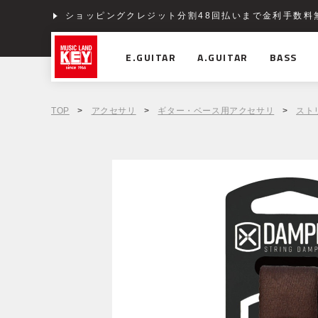
ショッピングクレジット分割48回払いまで金利手数料
E.GUITAR
A.GUITAR
BASS
TOP
>
アクセサリ
>
ギター・ベース用アクセサリ
>
スト