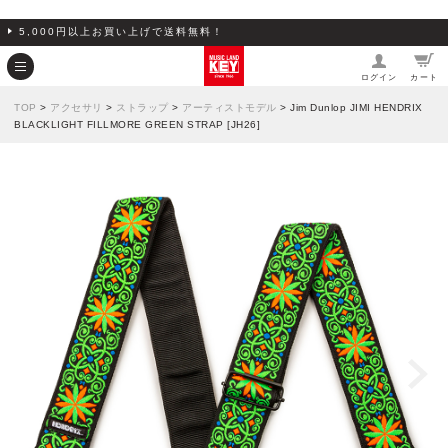
5,000円以上お買い上げで送料無料！
ログイン
カート
TOP
>
アクセサリ
>
ストラップ
>
アーティストモデル
> Jim Dunlop JIMI HENDRIX
BLACKLIGHT FILLMORE GREEN STRAP [JH26]