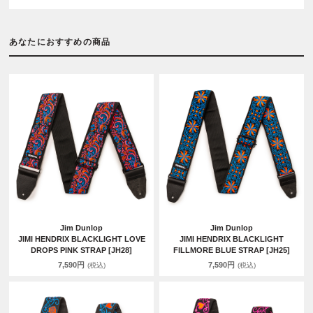
あなたにおすすめの商品
Jim Dunlop
Jim Dunlop
JIMI HENDRIX BLACKLIGHT LOVE
JIMI HENDRIX BLACKLIGHT
DROPS PINK STRAP [JH28]
FILLMORE BLUE STRAP [JH25]
7,590円
7,590円
(税込)
(税込)