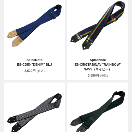
SpiceNote
SpiceNote
ES-CD50 "DENIM" BLJ
ES-C5071RB/NAV "RAINBOW"
NAVY（ネイビー）
3,520円
(税込)
3,850円
(税込)