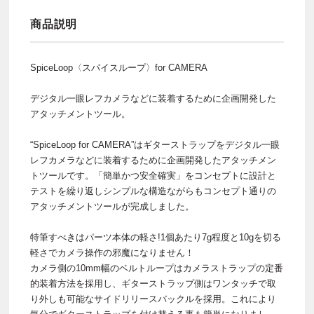
商品説明
SpiceLoop〈スパイスループ〉for CAMERA
デジタル一眼レフカメラなどに装着するために企画開発した
アタッチメントツール。
“SpiceLoop for CAMERA”はギターストラップをデジタル一眼
レフカメラなどに装着するために企画開発したアタッチメン
トツールです。「簡単かつ安全確実」をコンセプトに設計と
テストを繰り返しシンプルな構造ながらもコンセプト通りの
アタッチメントツールが完成しました。
特筆すべきはパーツ本体の軽さ!1個あたり7g程度と10gを切る
軽さでカメラ操作の邪魔になりません！
カメラ側の10mm幅のベルトループはカメラストラップの定番
的装着方法を採用し、ギターストラップ側はワンタッチで取
り外しも可能なサイドリリースバックルを採用。これにより