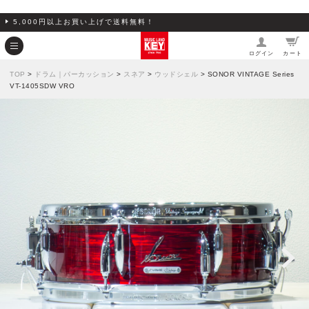
5,000円以上お買い上げで送料無料！
ログイン
カート
TOP
>
ドラム｜パーカッション
>
スネア
>
ウッドシェル
> SONOR VINTAGE Series
VT-1405SDW VRO