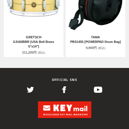
GRETSCH
TAMA
G4160BBR [USA Bell Brass
PBS1455 [POWERPAD Drum Bag]
5"x14"]
9,900円
(税込)
211,200円
(税込)
OFFICIAL SNS