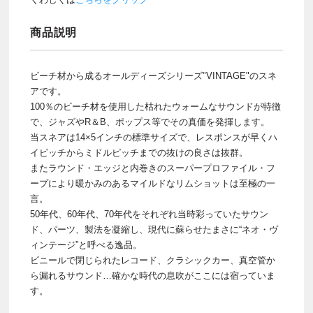
商品説明
ビーチ材から成るオールディーズシリーズ"VINTAGE"のスネ
アです。
100％のビーチ材を使用した枯れたウォームなサウンドが特徴
で、ジャズやR＆B、ポップス等でその真価を発揮します。
当スネアは14×5インチの標準サイズで、レスポンスが早くハ
イピッチからミドルピッチまでの抜けの良さは抜群。
またラウンド・エッジと内巻きのスーパープロファイル・フ
ープにより暖かみのあるマイルドなリムショットは至極の一
言。
50年代、60年代、70年代をそれぞれ当時彩っていたサウン
ド、パーツ、製法を凝縮し、現代に蘇らせたまさに“ネオ・ヴ
ィンテージ”と呼べる逸品。
ビニールで閉じられたレコード、クラシックカー、真空管か
ら漏れるサウンド…確かな時代の息吹がここには宿っていま
す。