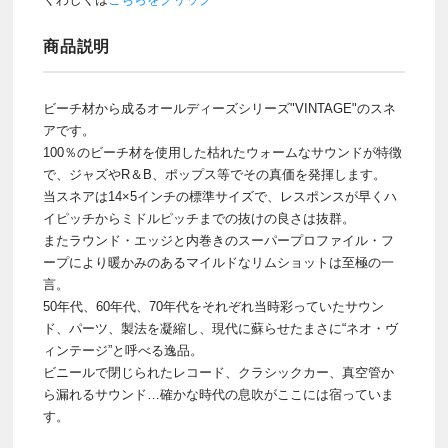
商品説明
ビーチ材から成るオールディーズシリーズ"VINTAGE"のスネ
アです。
100％のビーチ材を使用した枯れたウォームなサウンドが特徴
で、ジャズやR＆B、ポップス等でその真価を発揮します。
当スネアは14×5インチの標準サイズで、レスポンスが早くハ
イピッチからミドルピッチまでの抜けの良さは抜群。
またラウンド・エッジと内巻きのスーパープロファイル・フ
ープにより暖かみのあるマイルドなリムショットは至極の一
言。
50年代、60年代、70年代をそれぞれ当時彩っていたサウン
ド、パーツ、製法を凝縮し、現代に蘇らせたまさに“ネオ・ヴ
ィンテージ”と呼べる逸品。
ビニールで閉じられたレコード、クラシックカー、真空管か
ら漏れるサウンド…確かな時代の息吹がここには宿っていま
す。