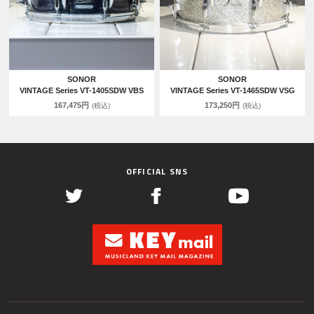
SONOR
SONOR
VINTAGE Series VT-1405SDW VBS
VINTAGE Series VT-1465SDW VSG
167,475円
173,250円
(税込)
(税込)
OFFICIAL SNS