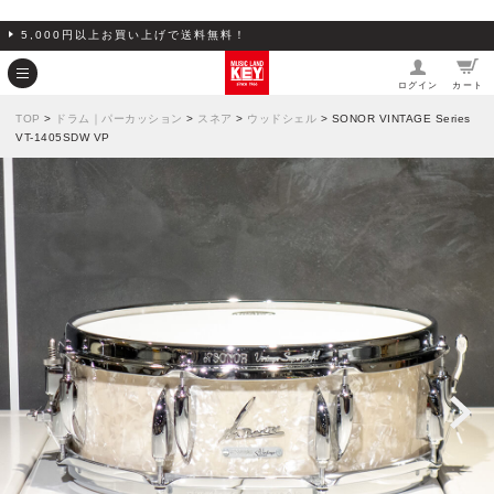
5,000円以上お買い上げで送料無料！
ログイン
カート
TOP
>
ドラム｜パーカッション
>
スネア
>
ウッドシェル
> SONOR VINTAGE Series
VT-1405SDW VP