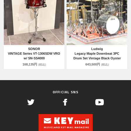
SONOR
Ludwig
VINTAGE Series VT-1306SDW VRO
Legacy Maple Downbeat 3PC
w/ SN-SS4000
Drum Set Vintage Black Oyster
168,135円
643,500円
(税込)
(税込)
OFFICIAL SNS