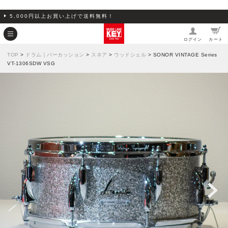
5,000円以上お買い上げで送料無料！
ログイン
カート
TOP
>
ドラム｜パーカッション
>
スネア
>
ウッドシェル
> SONOR VINTAGE Series
VT-1306SDW VSG