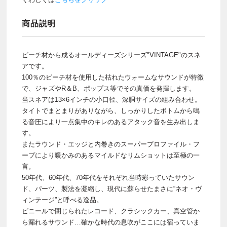
商品説明
ビーチ材から成るオールディーズシリーズ"VINTAGE"のスネ
アです。
100％のビーチ材を使用した枯れたウォームなサウンドが特徴
で、ジャズやR＆B、ポップス等でその真価を発揮します。
当スネアは13×6インチの小口径、深胴サイズの組み合わせ。
タイトでまとまりがありながら、しっかりしたボトムから鳴
る音圧により一点集中のキレのあるアタック音を生み出しま
す。
またラウンド・エッジと内巻きのスーパープロファイル・フ
ープにより暖かみのあるマイルドなリムショットは至極の一
言。
50年代、60年代、70年代をそれぞれ当時彩っていたサウン
ド、パーツ、製法を凝縮し、現代に蘇らせたまさに“ネオ・ヴ
ィンテージ”と呼べる逸品。
ビニールで閉じられたレコード、クラシックカー、真空管か
ら漏れるサウンド…確かな時代の息吹がここには宿っていま