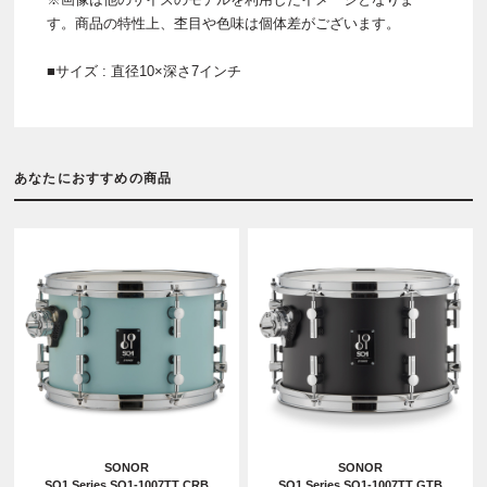
す。商品の特性上、杢目や色味は個体差がございます。
■サイズ : 直径10×深さ7インチ
あなたにおすすめの商品
SONOR
SONOR
SQ1 Series SQ1-1007TT CRB
SQ1 Series SQ1-1007TT GTB