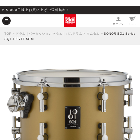
5,000円以上お買い上げで送料無料！
ログイン
カート
TOP
>
ドラム｜パーカッション
>
タム｜バスドラム
>
タムタム
> SONOR SQ1 Series
SQ1-1007TT SGM