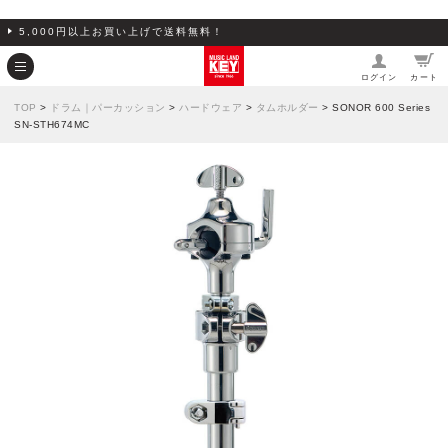
5,000円以上お買い上げで送料無料！
ログイン
カート
TOP
>
ドラム｜パーカッション
>
ハードウェア
>
タムホルダー
> SONOR 600 Series
SN-STH674MC