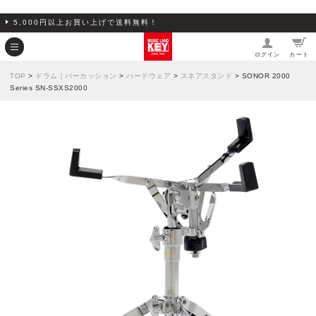
5,000円以上お買い上げで送料無料！
ログイン
カート
TOP
>
ドラム｜パーカッション
>
ハードウェア
>
スネアスタンド
> SONOR 2000
Series SN-SSXS2000