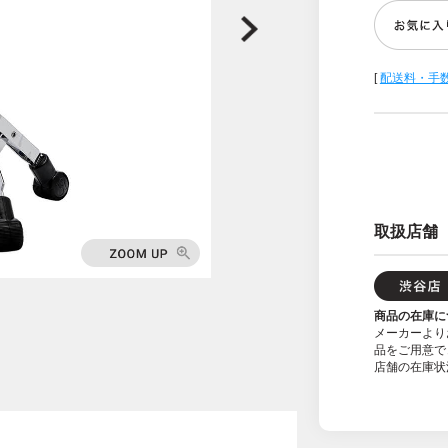
[
配送料・手
取扱店舗
商品の在庫に
メーカーより
品をご用意で
店舗の在庫状