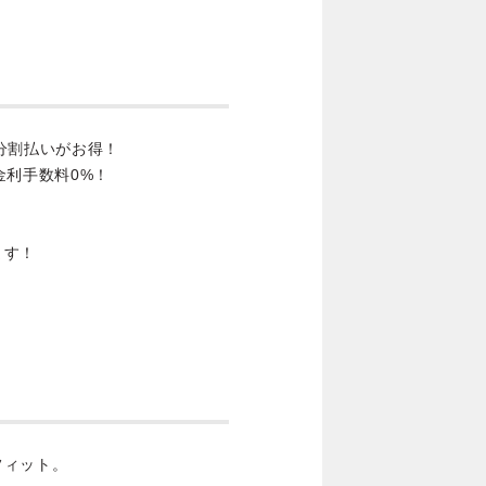
分割払いがお得！
金利手数料0%！
ます！
フィット。