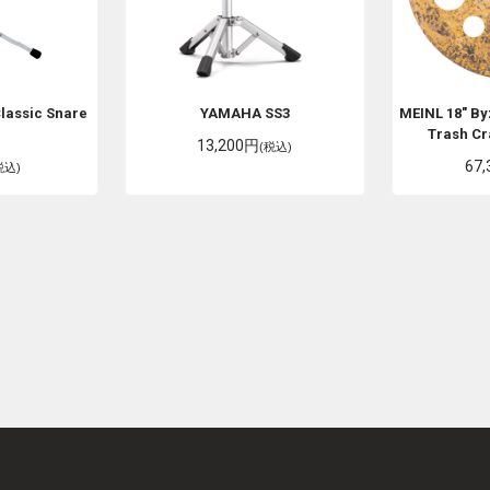
lassic Snare
YAMAHA
SS3
MEINL
18" B
Trash Cr
13,200円
(税込)
67
税込)