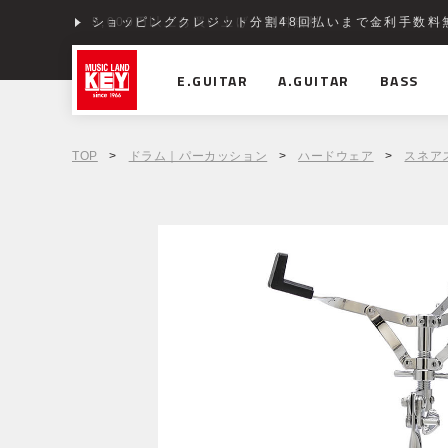
ショッピングクレジット分割48回払いまで金利手数料
E.GUITAR
A.GUITAR
BASS
TOP
>
ドラム｜パーカッション
>
ハードウェア
>
スネア