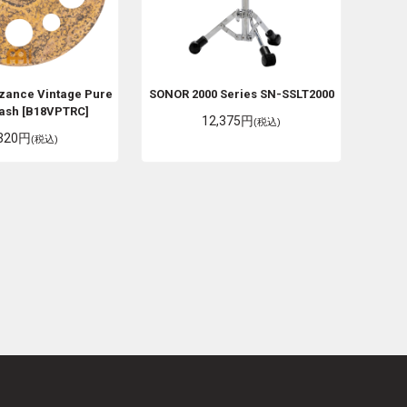
yzance Vintage Pure
SONOR
2000 Series SN-SSLT2000
ash [B18VPTRC]
12,375円
(税込)
,320円
(税込)