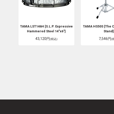
TAMA
LST146H [S.L.P. Expressive
TAMA
HS50S [The C
Hammered Steel 14"x6"]
Stand]
43,120円
7,546円
(税込)
(