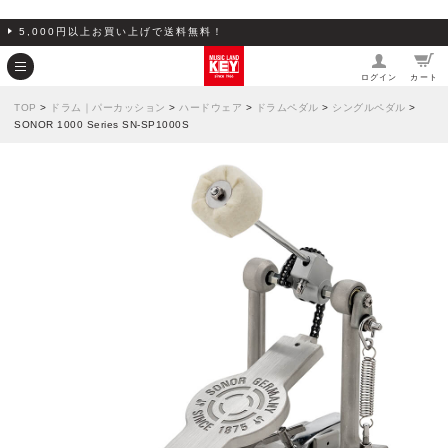
5,000円以上お買い上げで送料無料！
ログイン
カート
TOP
>
ドラム｜パーカッション
>
ハードウェア
>
ドラムペダル
>
シングルペダル
>
SONOR 1000 Series SN-SP1000S