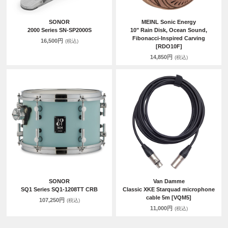
SONOR
MEINL Sonic Energy
2000 Series SN-SP2000S
10" Rain Disk, Ocean Sound,
Fibonacci-Inspired Carving
16,500円
(税込)
[RDO10F]
14,850円
(税込)
SONOR
Van Damme
SQ1 Series SQ1-1208TT CRB
Classic XKE Starquad microphone
cable 5m [VQM5]
107,250円
(税込)
11,000円
(税込)