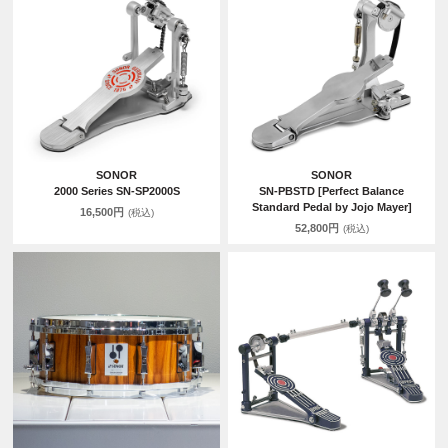
SONOR
SONOR
2000 Series SN-SP2000S
SN-PBSTD [Perfect Balance
Standard Pedal by Jojo Mayer]
16,500円
(税込)
52,800円
(税込)