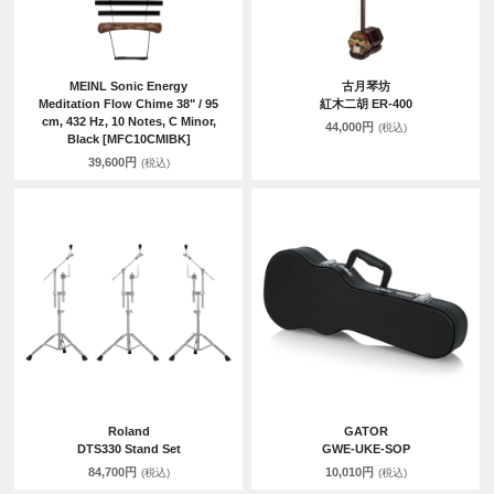
MEINL Sonic Energy
古月琴坊
Meditation Flow Chime 38" / 95
紅木二胡 ER-400
cm, 432 Hz, 10 Notes, C Minor,
44,000円
(税込)
Black [MFC10CMIBK]
39,600円
(税込)
Roland
GATOR
DTS330 Stand Set
GWE-UKE-SOP
84,700円
10,010円
(税込)
(税込)