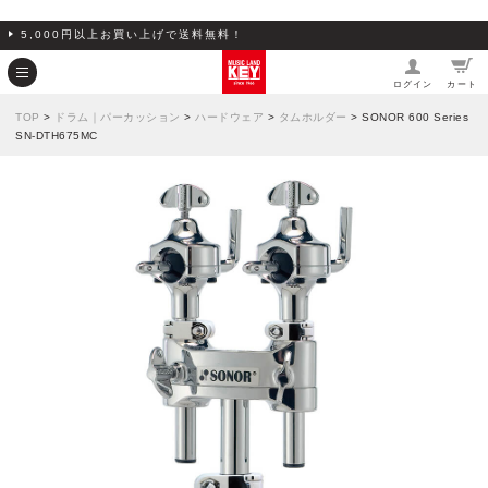
5,000円以上お買い上げで送料無料！
ログイン
カート
TOP
>
ドラム｜パーカッション
>
ハードウェア
>
タムホルダー
> SONOR 600 Series
SN-DTH675MC