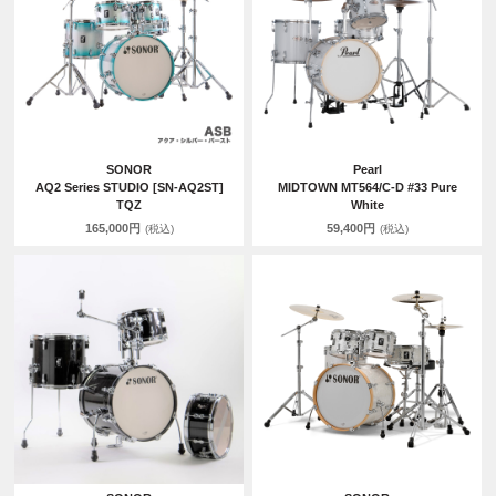
SONOR
Pearl
AQ2 Series STUDIO [SN-AQ2ST]
MIDTOWN MT564/C-D #33 Pure
TQZ
White
165,000円
59,400円
(税込)
(税込)