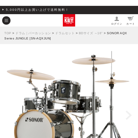
5,000円以上お買い上げで送料無料！
ログイン
カート
TOP
>
ドラム｜パーカッション
>
ドラムセット
>
BDサイズ ～16"
> SONOR AQX
Series JUNGLE [SN-AQXJUN]