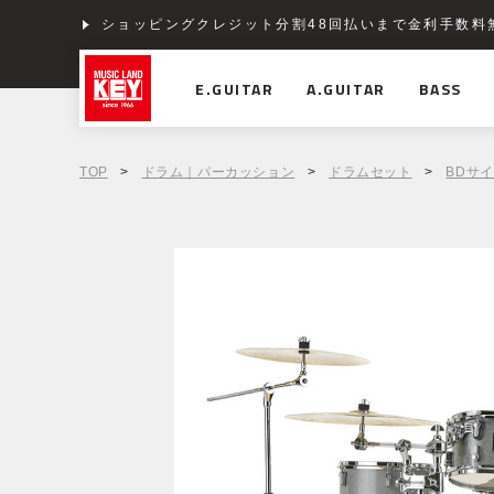
ショッピングクレジット分割48回払いまで金利手数料
E.GUITAR
A.GUITAR
BASS
TOP
>
ドラム｜パーカッション
>
ドラムセット
>
BDサイ