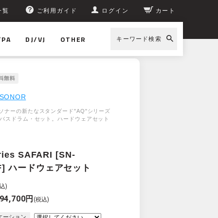
一覧
ご利用ガイド
ログイン
カート
/PA
DJ/VJ
OTHER
キーワード検索
SONOR
ソナーの新たなスタンダード"AQ"シリーズ
・バスドラム・セット。ハードウェアセット
ies SAFARI [SN-
AF] ハードウェアセット
込)
94,700円
(税込)
エーション