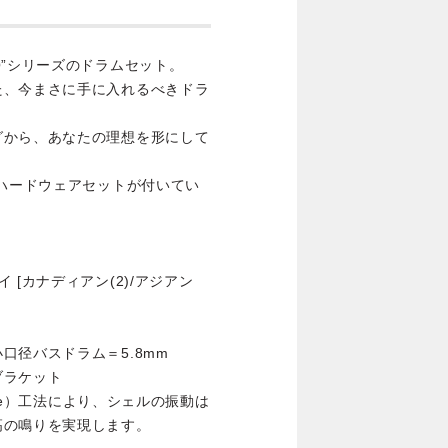
Q”シリーズのドラムセット。
た、今まさに手に入れるべきドラ
グから、あなたの理想を形にして
のハードウェアセットが付いてい
[カナディアン(2)/アジアン
径バスドラム＝5.8mm
ブラケット
on Free）工法により、シェルの振動は
高の鳴りを実現します。