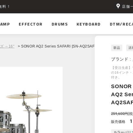
店舗
無料！
AMP
EFFECTOR
DRUMS
KEYBOARD
DTM/REC
ズ ～16"
> SONOR AQ2 Series SAFARI [SN-AQ2SAF] ハードウェアセット
ブランド :
【受注生産】
の16インチ
付き。
SONOR
AQ2 Ser
AQ2S
259,600円
(税
1
販売価格
カラーバリ