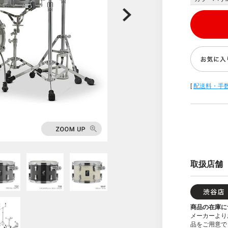
[
配送料・手
取扱店舗
商品の在庫に
メーカーより
品をご用意で