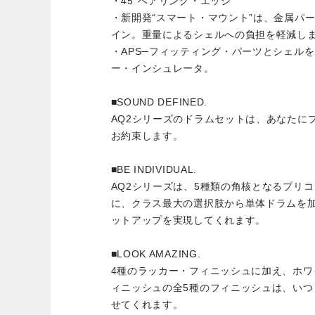
・45°ベアリング・エッジ
・新開発“スマート・マウント”は、金属パ
イン。重量によるシェルへの負担を軽減し
・APS─フィッティング・パーツとシェル
ー・インシュレータ。
■SOUND DEFINED.
AQ2シリーズのドラムセットは、あなたに
お約束します。
■BE INDIVIDUAL.
AQ2シリーズは、5種類の角核となるプリ
に、クラス最大の選択肢から単体ドラムを
ットアップを実現してくれます。
■LOOK AMAZING.
4種のラッカー・フィニッシュに加え、ホ
ィニッシュの全5種のフィニッシュは、い
せてくれます。