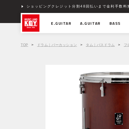
ショッピングクレジット分割48回払いまで金利手数料
E.GUITAR
A.GUITAR
BASS
TOP
>
ドラム｜パーカッション
>
タム｜バスドラム
>
フ