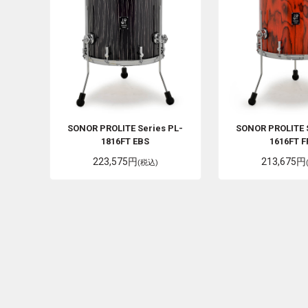
SONOR
PROLITE Series PL-
SONOR
PROLITE 
1816FT EBS
1616FT 
223,575円
213,675円
(税込)