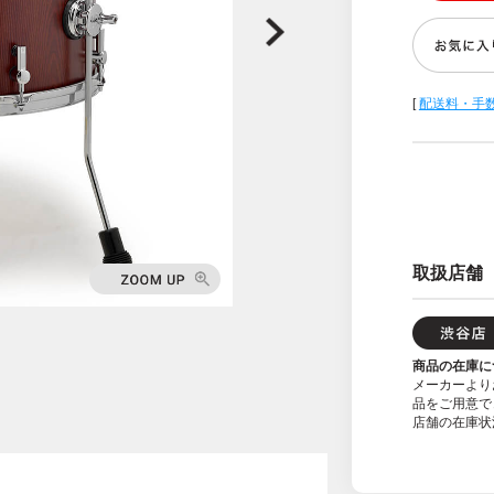
[
配送料・手
取扱店舗
商品の在庫に
メーカーより
品をご用意で
店舗の在庫状