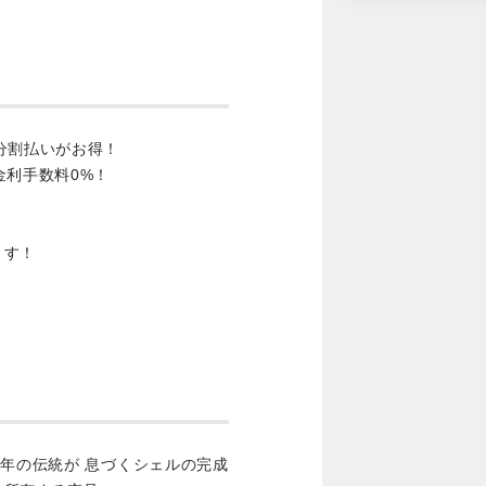
分割払いがお得！
金利手数料0%！
ます！
0年の伝統が 息づくシェルの完成