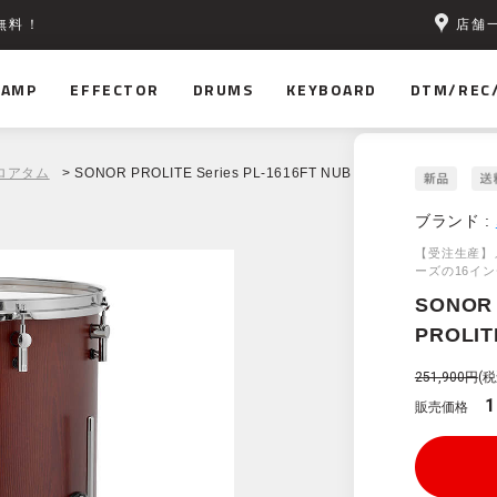
店舗
無料！
AMP
EFFECTOR
DRUMS
KEYBOARD
DTM/REC
ロアタム
> SONOR PROLITE Series PL-1616FT NUB
ブランド :
【受注生産】
ーズの16イ
SONOR
PROLIT
251,900円
(税
1
販売価格