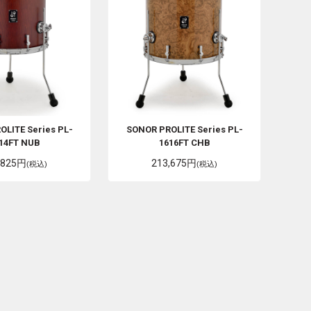
OLITE Series PL-
SONOR
PROLITE Series PL-
14FT NUB
1616FT CHB
,825円
213,675円
(税込)
(税込)