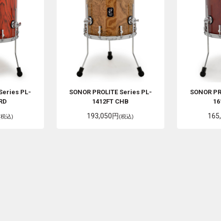
Series PL-
SONOR
PROLITE Series PL-
SONOR
PR
FRD
1412FT CHB
16
193,050円
165
(税込)
(税込)