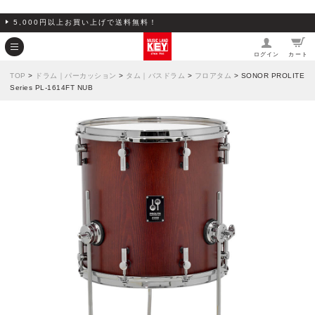
5,000円以上お買い上げで送料無料！
ログイン
カート
TOP
>
ドラム｜パーカッション
>
タム｜バスドラム
>
フロアタム
> SONOR PROLITE
Series PL-1614FT NUB