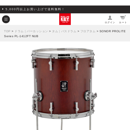
5,000円以上お買い上げで送料無料！
ログイン
カート
TOP
>
ドラム｜パーカッション
>
タム｜バスドラム
>
フロアタム
> SONOR PROLITE
Series PL-1412FT NUB