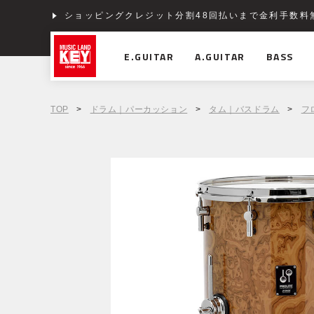
ショッピングクレジット分割48回払いまで金利手数料
E.GUITAR
A.GUITAR
BASS
TOP
>
ドラム｜パーカッション
>
タム｜バスドラム
>
フ