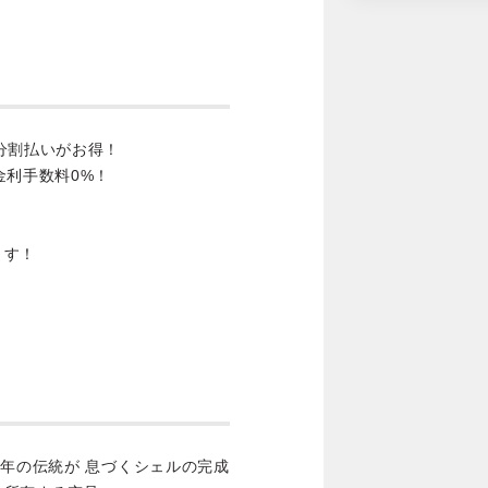
分割払いがお得！
金利手数料0%！
ます！
0年の伝統が 息づくシェルの完成