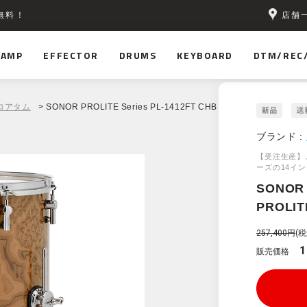
店舗
無料！
AMP
EFFECTOR
DRUMS
KEYBOARD
DTM/REC
ロアタム
> SONOR PROLITE Series PL-1412FT CHB
ブランド :
【受注生産】
ーズの14イ
SONOR
PROLIT
257,400円
(税
1
販売価格