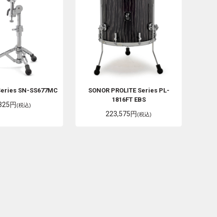
Series SN-SS677MC
SONOR
PROLITE Series PL-
1816FT EBS
,325円
(税込)
223,575円
(税込)