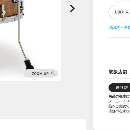
[
配送料・手
取扱店舗
商品の在庫に
メーカーより
品をご用意で
店舗の在庫状