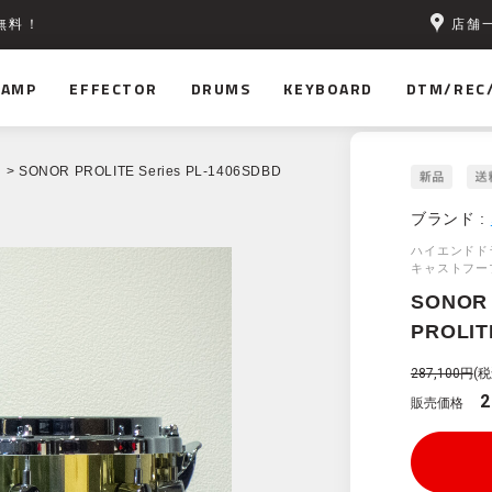
店舗
無料！
AMP
EFFECTOR
DRUMS
KEYBOARD
DTM/REC
> SONOR PROLITE Series PL-1406SDBD
ブランド :
ハイエンドド
キャストフー
SONOR
PROLIT
287,100円
(税
2
販売価格