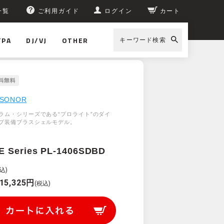
一覧
ご利用ガイド
ログイン
カート
/PA
DJ/VJ
OTHER
キーワード検索
SONOR
ラム・シリーズである“プロライト”のダイ
プ装備ブラスシェルモデル。
E Series PL-1406SDBD
込)
15,325円
(税込)