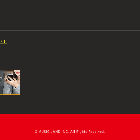
店
い！
© MUSIC LAND INC. All Rights Reserved.