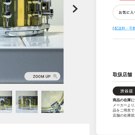
[
配送料・手
取扱店舗
商品の在庫に
メーカーより
品をご用意で
店舗の在庫状