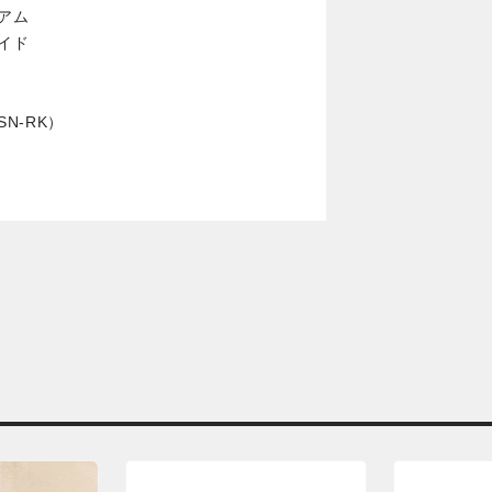
ィアム
サイド
N-RK）