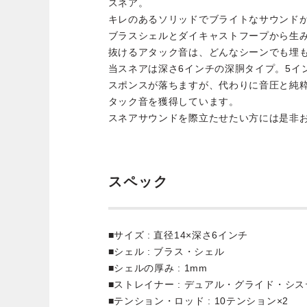
スネア。
キレのあるソリッドでブライトなサウンド
ブラスシェルとダイキャストフープから生
抜けるアタック音は、どんなシーンでも埋
当スネアは深さ6インチの深胴タイプ。5イ
スポンスが落ちますが、代わりに音圧と純
タック音を獲得しています。
スネアサウンドを際立たせたい方には是非
スペック
■サイズ : 直径14×深さ6インチ
■シェル : ブラス・シェル
■シェルの厚み : 1mm
■ストレイナー : デュアル・グライド・シ
■テンション・ロッド : 10テンション×2