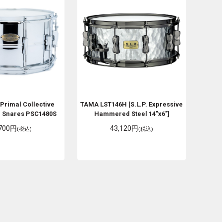
 Primal Collective
TAMA
LST146H [S.L.P. Expressive
C) Snares PSC1480S
Hammered Steel 14"x6"]
,700円
43,120円
(税込)
(税込)