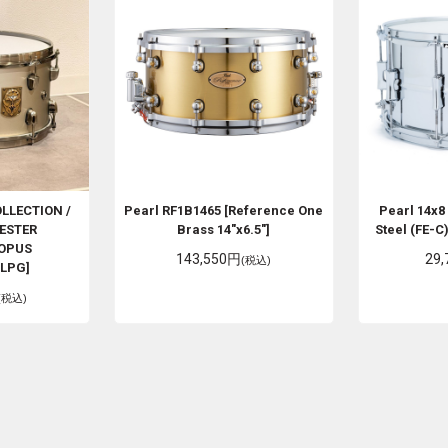
LLECTION /
Pearl
RF1B1465 [Reference One
Pearl
14x8
IESTER
Brass 14"x6.5"]
Steel (FE-
OPUS
143,550円
29
(税込)
LPG]
(税込)