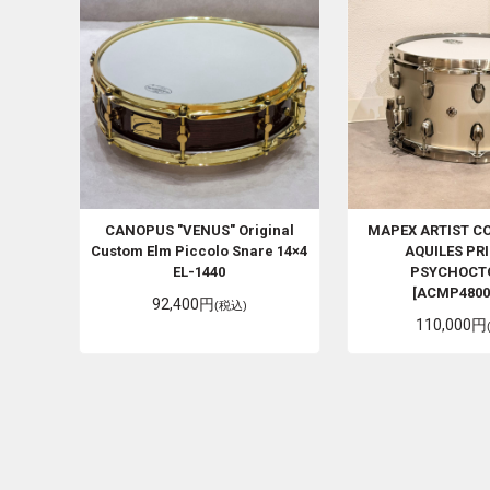
CANOPUS
"VENUS" Original
MAPEX
ARTIST CO
Custom Elm Piccolo Snare 14×4
AQUILES PR
EL-1440
PSYCHOCT
[ACMP4800
92,400円
(税込)
110,000円