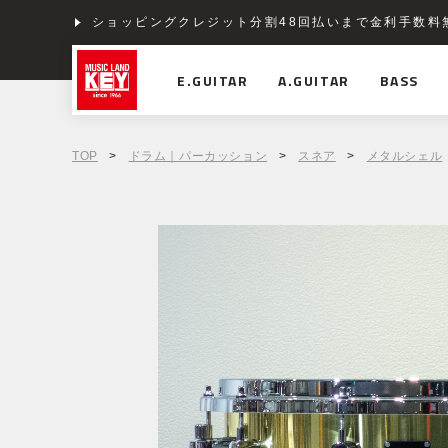
ショッピングクレジット分割48回払いまで金利手数料
E.GUITAR
A.GUITAR
BASS
TOP
>
ドラム｜パーカッション
>
スネア
>
メタルシェル