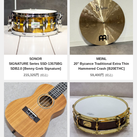
SONOR
MEINL
SIGNATURE Series SSD-13575BG
20" Byzance Traditional Extra Thin
SDB2.0 [Benny Greb Signature]
Hammered Crash [B20ETHC]
215,325円
59,400円
(税込)
(税込)