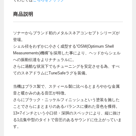
商品説明
ソナーからブランド初のメタルスネアコンセプトシリーズが
登場。
シェル径をわずかに小さく成型する“OSM(Optimum Shell
Measurements)機構”を採用した事により、ヘッドからシェル
への振動伝達をよりナチュラルに。
さらに過酷な状況下でもチューニングを安定させる為、すべ
てのスネアドラムにTuneSafeラグを装備。
当機はブラス製で、スティール製に比べるとまろやかな金属
音と暖かみのある音圧が特徴。
さらにブラック・ニッケルフィニッシュという塗装を施した
ことでさらにまとまりのあるバランスに優れた音色を獲得。
13×7インチという小口径・深胴のスペックにより、縦に抜け
る1点集中型のタイトで音圧のあるサウンドに仕上がっていま
す。