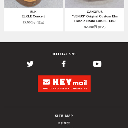
ELK
CANOPUS
ELKLE Concert
"VENUS" Original Custom Elm
Piccolo Snare 14×4 EL-1440
27,500円
(税込)
92,400円
(税込)
OFFICIAL SNS
SITE MAP
会社概要