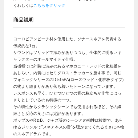
くわしくは
こちらをクリック
商品説明
ヨーロピアンビーチ材を使用した、ソナースネアを代表する
伝統的な1台。
サウンドはソリッドで深みがありつつも、全体的に明るいキ
ャラクターのオールマイティ仕様。
当機種では外装に渋みのあるマホガニー・レッドの化粧板を
あしらい、内装にはセミグロス・ラッカーを施す事で、同じ
フォニックシリーズのD-515PA(ローズウッド・化粧板タイプ)
の物より纏まりがあり落ち着いたトーンになっています。
レスポンスも早く、ひとつひとつの音の粒立ちが非常にはっ
きりとしているのも特徴の一つ。
その特性からクラシックシーンでも使用されるほど、その繊
細さと反応の良さには定評があります。
ポップスやR＆B、ジャズ等のシーンとの相性は抜群で、あら
ゆるジャンルで"スネア本来の音”を聴かせてくれるまさに本物
のスネアドラムです。