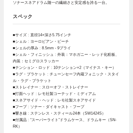
ソナースネアドラム随一の繊細さと安定感を誇る一台。
スペック
■サイズ : 直径14×深さ5.75インチ
■シェル : ヨーロピアン・ビーチ
■シェルの厚み : 8.5mm - 9プライ
■シェル・フィニッシュ : 外装：マホガニー・レッド化粧板、
内装：セミグロスラッカー
■テンション・ロッド : 10テンション×2（マイナス・キー）
■ラグ・ブラケット : チューンセーフ内蔵フォニック・スタイ
ル・ラグ・ブラケット
■ストレイナー : スローオフ・ストレイナー
■打面ヘッド : レモ社製コーテッド・ミディアム
■スネアサイド・ヘッド : レモ社製スネアサイド
■フープ : ソナー・ダイキャスト・フープ
■響き線 : ステンレス・スティール24本（SW1424S）
■付属品 : “スーパーライト”ドラムケース、ドラムキー（SN-
RK）