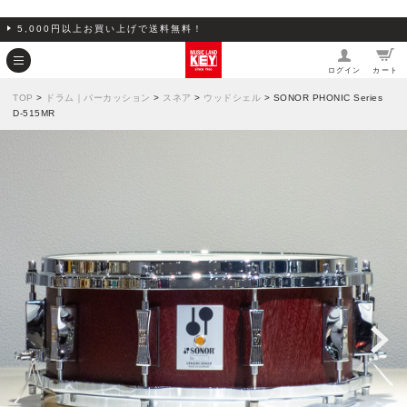
5,000円以上お買い上げで送料無料！
ログイン
カート
TOP
>
ドラム｜パーカッション
>
スネア
>
ウッドシェル
> SONOR PHONIC Series
D-515MR