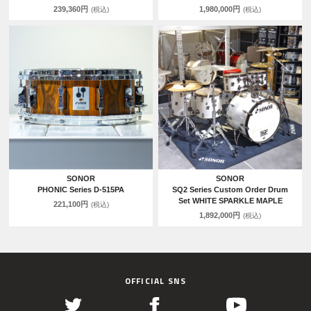
239,360円
1,980,000円
(税込)
(税込)
SONOR
SONOR
PHONIC Series D-515PA
SQ2 Series Custom Order Drum
Set WHITE SPARKLE MAPLE
221,100円
(税込)
1,892,000円
(税込)
OFFICIAL SNS