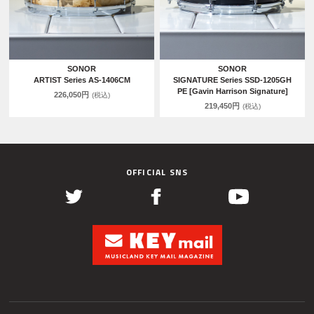
SONOR
SONOR
ARTIST Series AS-1406CM
SIGNATURE Series SSD-1205GH
PE [Gavin Harrison Signature]
226,050円
(税込)
219,450円
(税込)
OFFICIAL SNS