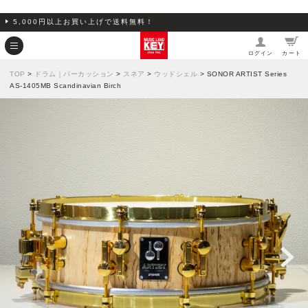
5,000円以上お買い上げで送料無料！
ログイン
カート
TOP
>
ドラム｜パーカッション
>
スネア
>
ウッドシェル
> SONOR ARTIST Series
AS-1405MB Scandinavian Birch