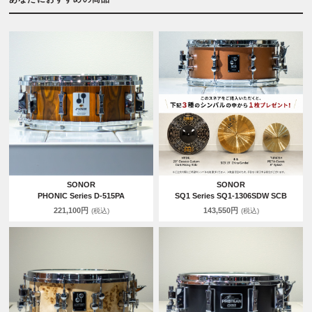
SONOR
SONOR
PHONIC Series D-515PA
SQ1 Series SQ1-1306SDW SCB
221,100円
143,550円
(税込)
(税込)