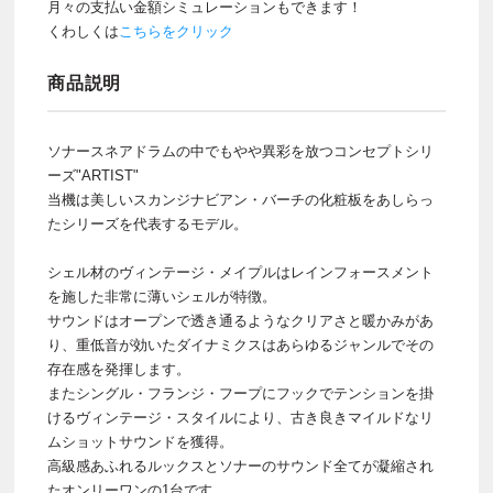
月々の支払い金額シミュレーションもできます！
くわしくは
こちらをクリック
商品説明
ソナースネアドラムの中でもやや異彩を放つコンセプトシリ
ーズ"ARTIST"
当機は美しいスカンジナビアン・バーチの化粧板をあしらっ
たシリーズを代表するモデル。
シェル材のヴィンテージ・メイプルはレインフォースメント
を施した非常に薄いシェルが特徴。
サウンドはオープンで透き通るようなクリアさと暖かみがあ
り、重低音が効いたダイナミクスはあらゆるジャンルでその
存在感を発揮します。
またシングル・フランジ・フープにフックでテンションを掛
けるヴィンテージ・スタイルにより、古き良きマイルドなリ
ムショットサウンドを獲得。
高級感あふれるルックスとソナーのサウンド全てが凝縮され
たオンリーワンの1台です。